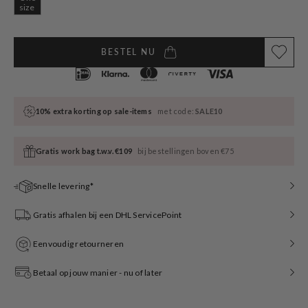
Variant
size
sold
out
or
unavailable
BESTEL NU
10% extra korting op sale-items
met code:
SALE10
Gratis work bag t.w.v. €109
bij bestellingen boven €75
Snelle levering*
Gratis afhalen bij een DHL ServicePoint
Eenvoudig retourneren
Betaal op jouw manier - nu of later