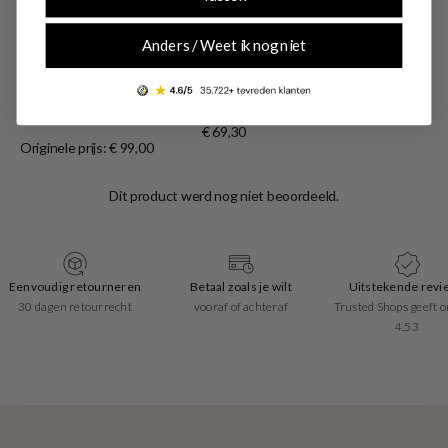
Anders / Weet ik nog niet
Michael Kors
Michael Kors Premium 925 Sterling Silver Gold-coloured
Bracelet MKC1206AN710 (Length: 22.00 cm)
€ 69,30
Originele prijs: € 99,00
Eenvoudig retourneren
Betaal zoals je wilt
Uitstekende revi
30 dagen retourrecht
vooraf of achteraf
Trusted Shops geeft o
4.53