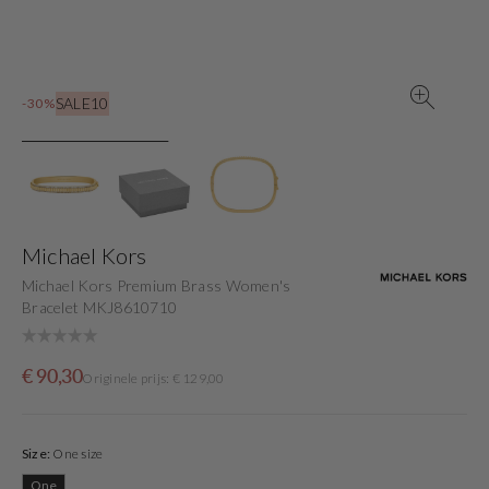
view
SALE10
-30%
Michael Kors
Michael Kors Premium Brass Women's
Bracelet MKJ8610710
Sale
Originele
€ 90,30
Originele prijs: € 129,00
price
prijs
Size:
One size
One