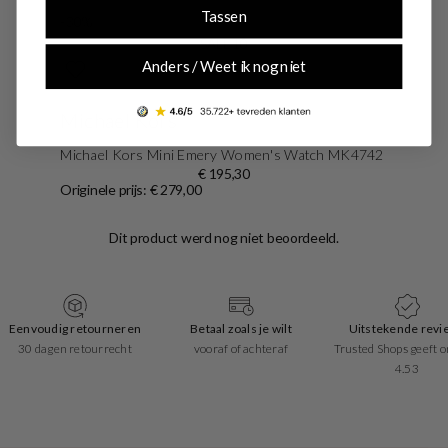
Tassen
-30%
SALE10
Anders / Weet ik nog niet
Michael Kors
Michael Kors Mini Emery Women's Watch MK4742
€ 195,30
Originele prijs: € 279,00
Eenvoudig retourneren
Betaal zoals je wilt
Uitstekende revi
30 dagen retourrecht
vooraf of achteraf
Trusted Shops geeft o
4.53