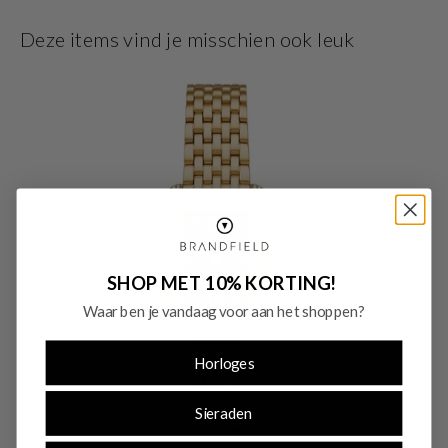
zilver en heeft een breedte van 18 mm. De horlogeband is gemaakt van rvs .
Met dit prachtige horloge ben je elke dag op de hoogte van de juiste tijd!
Deze items vind je misschien ook leuk
SHOP MET 10% KORTING!
Waar ben je vandaag voor aan het shoppen?
Horloges
Sieraden