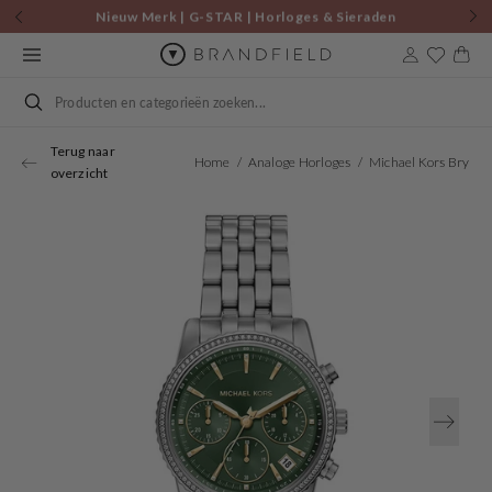
Skip to
Nieuw Merk | G-STAR | Horloges & Sieraden
content
Cart
Search
Terug naar
Home
Analoge Horloges
Michael Kors Bryant Round Green Dial Watch MK7583
overzicht
Open
media
1
in