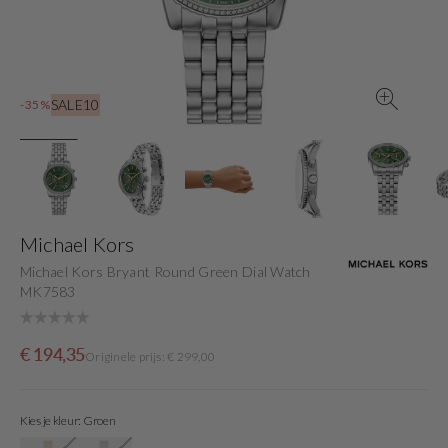
gallery
view
SALE10
-35%
Michael Kors
Michael Kors Bryant Round Green Dial Watch
MK7583
Sale
Originele
€ 194,35
Originele prijs: € 299,00
price
prijs
Kies je kleur: Groen