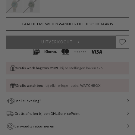
LAAT HET ME WETEN WANNEER HET BESCHIKBAAR IS
UITVERKOCHT
Gratis work bag t.w.v. €109
bij bestellingen boven €75
Gratis watchbox
bij elk horloge | code:
WATCHBOX
Snelle levering*
Gratis afhalen bij een DHL ServicePoint
Eenvoudig retourneren