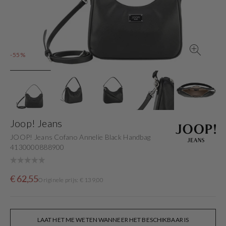
gallery
view
-55%
Joop! Jeans
JOOP! Jeans Cofano Annelie Black Handbag
4130000888900
Sale
Originele
€ 62,55
Originele prijs: € 139,00
price
prijs
LAAT HET ME WETEN WANNEER HET BESCHIKBAAR IS