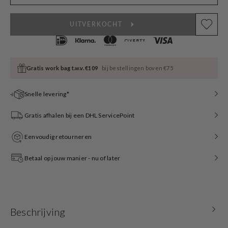
UITVERKOCHT
Gratis work bag t.w.v. €109
bij bestellingen boven €75
Snelle levering*
Gratis afhalen bij een DHL ServicePoint
Eenvoudig retourneren
Betaal op jouw manier - nu of later
Beschrijving