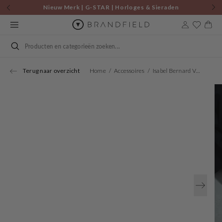
Skip to
Nieuw Merk | G-STAR | Horloges & Sieraden
content
Cart
Search
Terug naar overzicht
Home
Accessoires
Isabel Bernard Vendôme Blandine Mokka Loafers Van Spazzolato Leer IB51015-639-36
Open
media
1
in
gallery