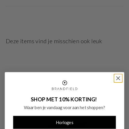
De schoenen zijn gemaakt van leer in de kleur bruin. De loafers heeft een
hakhoogte van 2 cm. De isabel bernard schoenen hebben de ideale pasvorm
en bieden dus optimaal draagcomfort. Van een isabel bernard; loafers schoen
heb je jarenlang draagplezier!
Deze items vind je misschien ook leuk
SHOP MET 10% KORTING!
Waar ben je vandaag voor aan het shoppen?
Horloges