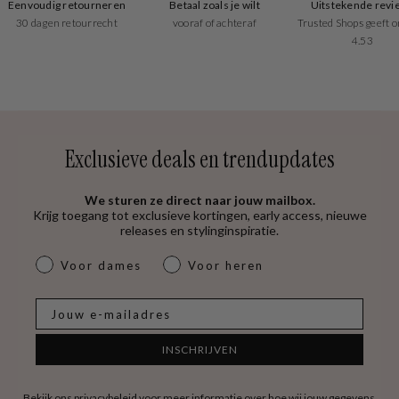
Eenvoudig retourneren
Betaal zoals je wilt
Uitstekende revi
30 dagen retourrecht
vooraf of achteraf
Trusted Shops geeft o
4.53
Exclusieve deals en trendupdates
We sturen ze direct naar jouw mailbox.
Krijg toegang tot exclusieve kortingen, early access, nieuwe
releases en stylinginspiratie.
dames & heren
Voor dames
Voor heren
E-mail
INSCHRIJVEN
Bekijk ons
privacybeleid
voor meer informatie over hoe wij jouw gegevens