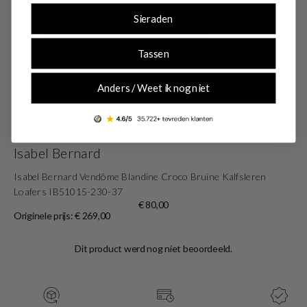
Sieraden
Tassen
-70%
Anders / Weet ik nog niet
SALE10
Isabel Bernard
Isabel Bernard Vendôme Blandine Croco Bruine Kalfsleren
Loafers IB51015-230-37
€ 80,00
Originele prijs: € 269,00