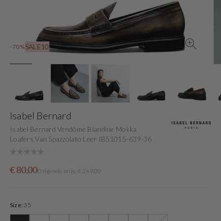
view
SALE10
-70%
Isabel Bernard
Isabel Bernard Vendôme Blandine Mokka
Loafers Van Spazzolato Leer IB51015-639-36
Sale
Originele
€ 80,00
Originele prijs: € 269,00
price
prijs
Size:
35