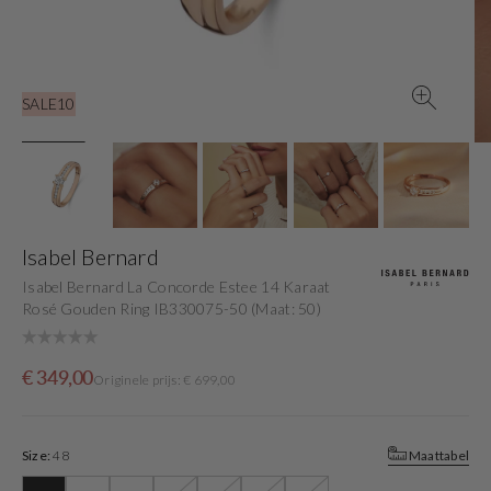
view
SALE10
Isabel Bernard
Isabel Bernard La Concorde Estee 14 Karaat
Rosé Gouden Ring IB330075-50 (Maat: 50)
Sale
Originele
€ 349,00
Originele prijs: € 699,00
price
prijs
Size:
48
Maattabel