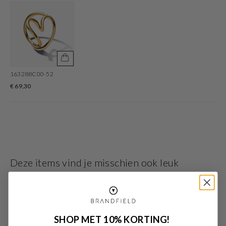
roségoud kleur. Dit sieraad is geschikt voor elke gelegenheid, zowel casual
overdag of chique in de avond. En houd je van mixen en matchen? De meeste
sieraden zijn ook verkrijgbaar in setjes.
163288C00-52
€ 69,30
Deze items vind je misschien ook leuk
SHOP MET 10% KORTING!