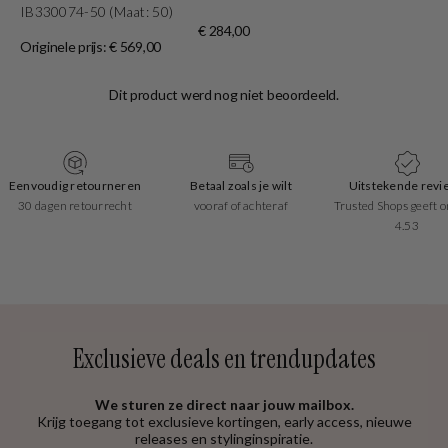
IB330074-50 (Maat: 50)
€ 284,00
Originele prijs: € 569,00
Eenvoudig retourneren
Betaal zoals je wilt
Uitstekende revi
30 dagen retourrecht
vooraf of achteraf
Trusted Shops geeft o
4.53
Exclusieve deals en trendupdates
We sturen ze direct naar jouw mailbox.
Krijg toegang tot exclusieve kortingen, early access, nieuwe
releases en stylinginspiratie.