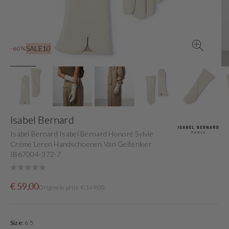
view
SALE10
-60%
Isabel Bernard
Isabel Bernard Isabel Bernard Honoré Sylvie
Crème Leren Handschoenen Van Geitenleer
IB67004-372-7
Sale
Originele
€ 59,00
Originele prijs: € 149,00
price
prijs
Size:
6 5