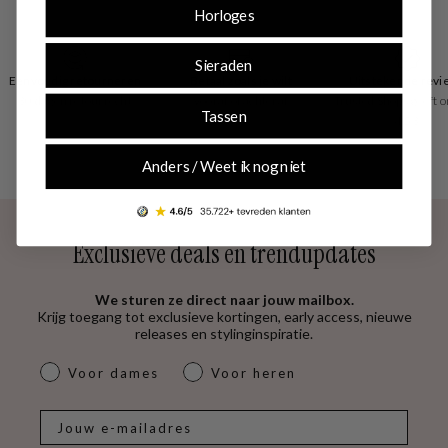
Horloges
handschoenen te kiezen en te passen. Je ontvangt een garantie
van 1 jaar op productiefout.
Sieraden
Eenvoudig retourneren
Betaal zoals je wilt
Uitstekende revi
30 dagen retourrecht
vooraf of achteraf
Trusted Shops geeft o
Tassen
4.53
Anders / Weet ik nog niet
Exclusieve deals en trendupdates
We sturen ze direct naar jouw mailbox.
Krijg toegang tot exclusieve kortingen, early access, nieuwe
releases en stylinginspiratie.
dames & heren
Voor dames
Voor heren
E-mail