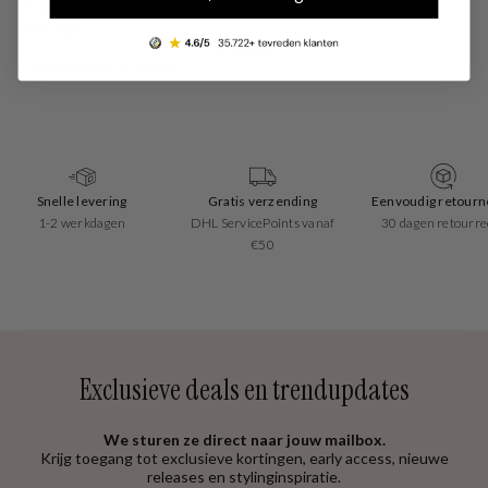
Isabel Bernard Honoré Lysanne Zwarte Kalfsleren Shopper
IB25022
€ 129,00
Originele prijs: € 259,00
Snelle levering
Gratis verzending
Eenvoudig retourn
1-2 werkdagen
DHL ServicePoints vanaf
30 dagen retourre
€50
Exclusieve deals en trendupdates
We sturen ze direct naar jouw mailbox.
Krijg toegang tot exclusieve kortingen, early access, nieuwe
releases en stylinginspiratie.