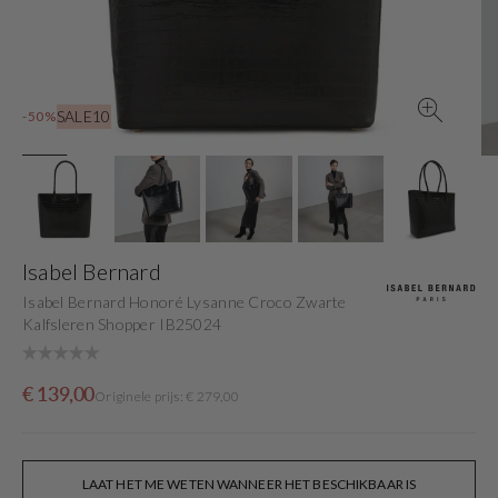
gallery
view
SALE10
-50%
Isabel Bernard
Isabel Bernard Honoré Lysanne Croco Zwarte
Kalfsleren Shopper IB25024
Sale
Originele
€ 139,00
Originele prijs: € 279,00
price
prijs
LAAT HET ME WETEN WANNEER HET BESCHIKBAAR IS