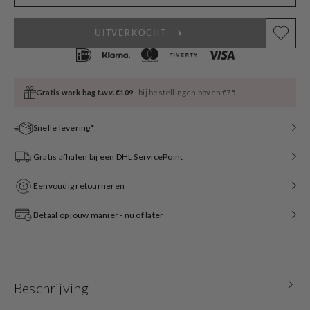
UITVERKOCHT
Gratis work bag t.w.v. €109
bij bestellingen boven €75
Snelle levering*
Gratis afhalen bij een DHL ServicePoint
Eenvoudig retourneren
Betaal op jouw manier - nu of later
Beschrijving