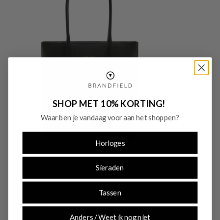
SHOP MET 10% KORTING!
Waar ben je vandaag voor aan het shoppen?
Horloges
-50%
Sieraden
SALE10
Tassen
Isabel Bernard
Anders / Weet ik nog niet