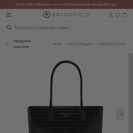
Skip to
9to5 Edit | Shop nu voor €75 en ontvang een gratis tas!
content
Cart
Search
Terug naar
Home
Dames Shoppers
Isabel Bernard Honoré Lysanne Croco Zwarte Kalfsleren Shopper IB25024
overzicht
Open
media
1
in