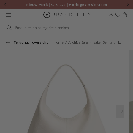
Skip to
Nieuw Merk | G-STAR | Horloges & Sieraden
content
Cart
Search
Terug naar overzicht
Home
Archive Sale
Isabel Bernard Honoré Grace Crème Leren Schoudertas Van Kalfsleer IB25093-070
Open
media
1
in
gallery