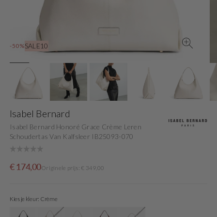
view
SALE10
-50%
Isabel Bernard
Isabel Bernard Honoré Grace Crème Leren
Schoudertas Van Kalfsleer IB25093-070
Sale
Originele
€ 174,00
Originele prijs: € 349,00
price
prijs
Kies je kleur: Crème