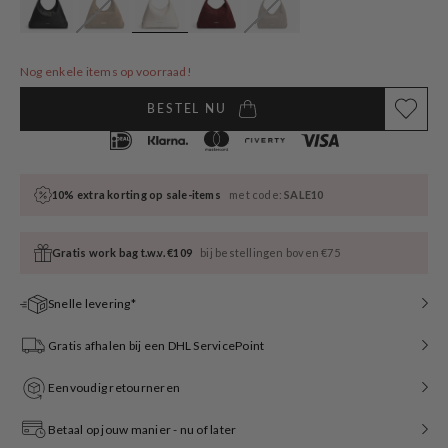
Nog enkele items op voorraad!
BESTEL NU
10% extra korting op sale-items
met code:
SALE10
Gratis work bag t.w.v. €109
bij bestellingen boven €75
Snelle levering*
Gratis afhalen bij een DHL ServicePoint
Eenvoudig retourneren
Betaal op jouw manier - nu of later