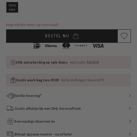
One
Variant
size
sold
out
or
Nog enkele items op voorraad!
unavailable
BESTEL NU
10% extra korting op sale-items
met code:
SALE10
Gratis work bag t.w.v. €109
bij bestellingen boven €75
Snelle levering*
Gratis afhalen bij een DHL ServicePoint
Eenvoudig retourneren
Betaal op jouw manier - nu of later