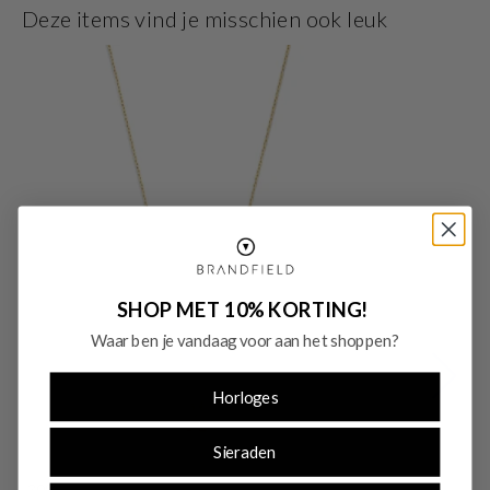
verkrijgbaar in setjes.
Deze items vind je misschien ook leuk
SHOP MET 10% KORTING!
Waar ben je vandaag voor aan het shoppen?
Horloges
Sieraden
-30%
-