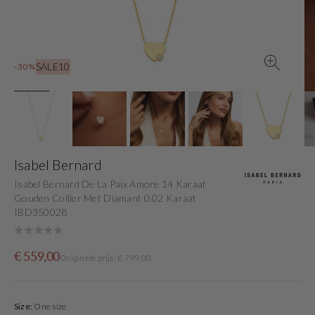
view
SALE10
-30%
Isabel Bernard
Isabel Bernard De La Paix Amore 14 Karaat
Gouden Collier Met Diamant 0.02 Karaat
IBD350028
Sale
Originele
€ 559,00
Originele prijs: € 799,00
price
prijs
Size:
One size