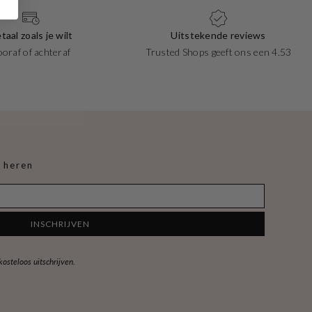
taal zoals je wilt
Uitstekende reviews
ooraf of achteraf
Trusted Shops geeft ons een 4.53
 heren
INSCHRIJVEN
steloos uitschrijven.