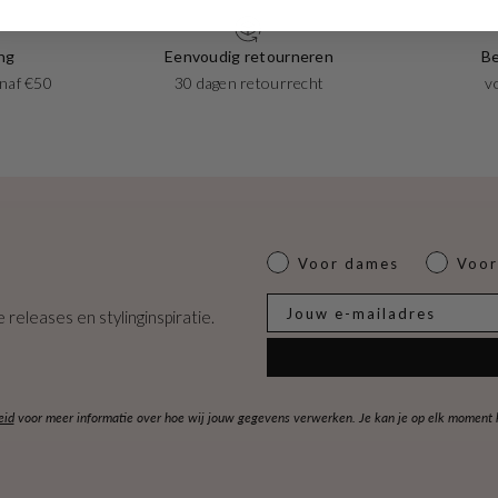
ng
Eenvoudig retourneren
Be
naf €50
30 dagen retourrecht
v
Dames of heren
Voor dames
Voor
E-mail
 releases en stylinginspiratie.
eid
voor meer informatie over hoe wij jouw gegevens verwerken. Je kan je op elk moment ko