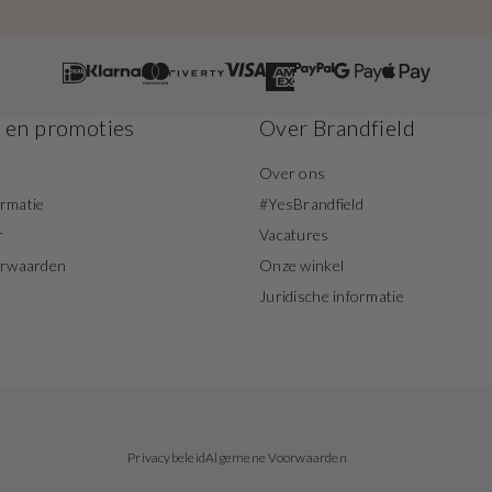
s en promoties
Over Brandfield
Over ons
ormatie
#YesBrandfield
r
Vacatures
orwaarden
Onze winkel
Juridische informatie
Privacybeleid
Algemene Voorwaarden