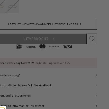
available
LAAT HET ME WETEN WANNEER HET BESCHIKBAAR IS
UITVERKOCHT
Gratis work bag t.w.v. €109
bij bestellingen boven €75
nelle levering*
ratis afhalen bij een DHL ServicePoint
Eenvoudig retourneren
etaal op jouw manier - nu of later