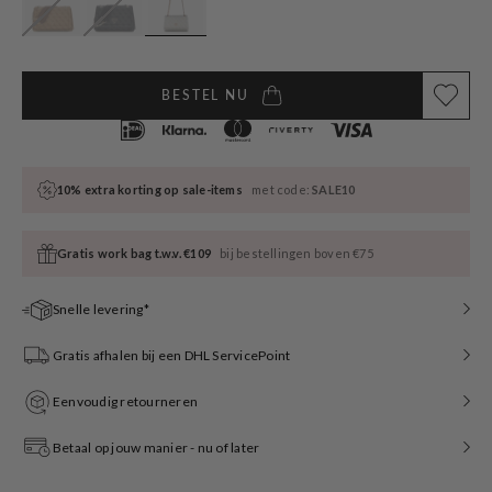
BESTEL NU
10% extra korting op sale-items
met code:
SALE10
Gratis work bag t.w.v. €109
bij bestellingen boven €75
Snelle levering*
Gratis afhalen bij een DHL ServicePoint
Eenvoudig retourneren
Betaal op jouw manier - nu of later