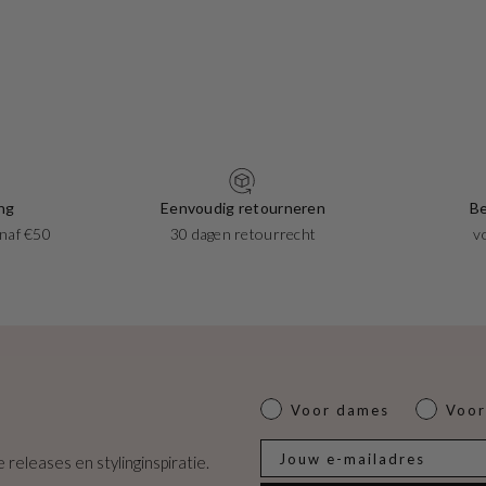
ng
Eenvoudig retourneren
Be
naf €50
30 dagen retourrecht
v
Dames of heren
Voor dames
Voor
E-mail
 releases en stylinginspiratie.