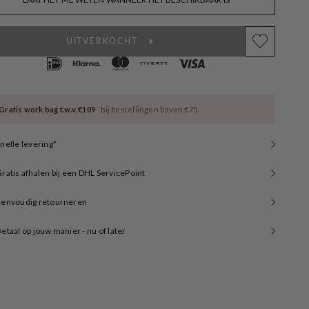
available
UITVERKOCHT
Gratis work bag t.w.v. €109
bij bestellingen boven €75
nelle levering*
ratis afhalen bij een DHL ServicePoint
Eenvoudig retourneren
etaal op jouw manier - nu of later