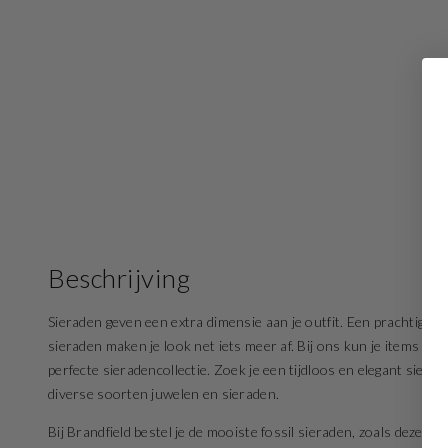
Beschrijving
Sieraden geven een extra dimensie aan je outfit. Een prachtige rin
sieraden maken je look net iets meer af. Bij ons kun je items mo
perfecte sieradencollectie. Zoek je een tijdloos en elegant sier
diverse soorten juwelen en sieraden.
Bij Brandfield bestel je de mooiste fossil sieraden, zoals deze 