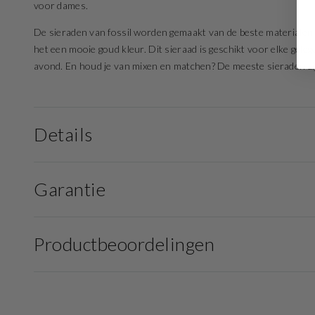
voor dames.
De sieraden van fossil worden gemaakt van de beste materialen.
het een mooie goud kleur. Dit sieraad is geschikt voor elke geleg
avond. En houd je van mixen en matchen? De meeste sieraden zijn
Details
Garantie
Productbeoordelingen