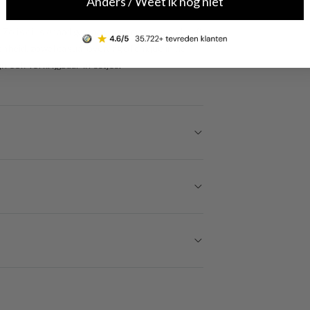
Anders / Weet ik nog niet
 Zo is dit sieraad gemaakt van messing en heeft
enheid, zowel casual overdag of chique in de
 ook verkrijgbaar in setjes.