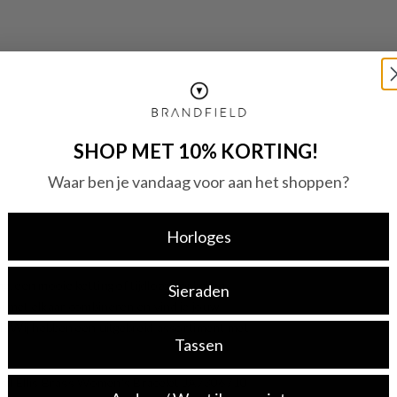
SHOP MET 10% KORTING!
Waar ben je vandaag voor aan het shoppen?
Horloges
g, een mooie ketting of tijdloze oorbellen,
Sieraden
oi met elkaar combineren en vind je jouw
aad? Wij hebben een uitgebreid assortiment met
Tassen
Fossil Ellis Brass Women's Bracelet JA7306710