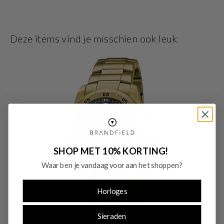
is zilver en heeft een breedte van 21,8 mm. De horlogeband is gemaakt van
rvs . Met dit prachtige horloge ben je elke dag op de hoogte van de juiste tijd!
Deze items vind je misschien ook leuk
SHOP MET 10% KORTING!
Waar ben je vandaag voor aan het shoppen?
Horloges
Sieraden