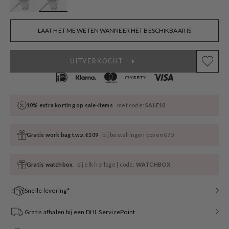
LAAT HET ME WETEN WANNEER HET BESCHIKBAAR IS
UITVERKOCHT
10% extra korting op sale-items
met code:
SALE10
Gratis work bag t.w.v. €109
bij bestellingen boven €75
Gratis watchbox
bij elk horloge | code:
WATCHBOX
Snelle levering*
Gratis afhalen bij een DHL ServicePoint