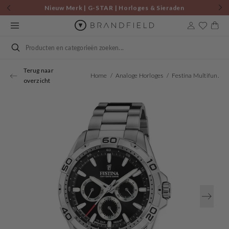
Skip to
Nieuw Merk | G-STAR | Horloges & Sieraden
content
Cart
Search
Terug naar
Home
Analoge Horloges
Festina Multifunction Heren Horloge F20623/4
overzicht
Open
media
1
in