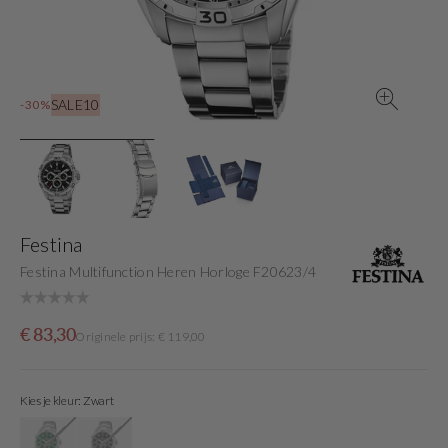
gallery
view
SALE10
-30%
Festina
Festina Multifunction Heren Horloge F20623/4
Sale
Originele
€ 83,30
Originele prijs: € 119,00
price
prijs
Kies je kleur: Zwart