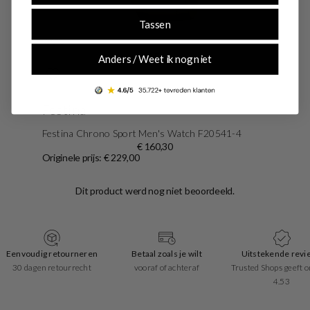
Tassen
-30%
SALE10
Anders / Weet ik nog niet
Festina
Festina Chrono Sport Men's Watch F20541-4
€ 160,30
Originele prijs: € 229,00
Eenvoudig retourneren
Betaal zoals je wilt
Uitstekende revi
30 dagen retourrecht
vooraf of achteraf
Trusted Shops geeft o
4.53