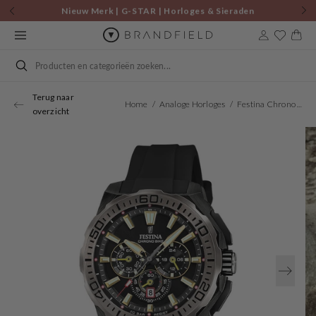
Skip to
Nieuw Merk | G-STAR | Horloges & Sieraden
content
Cart
Search
Terug naar
Home
Analoge Horloges
Festina Chrono Bike Black Men's Watch F20726/3
overzicht
Open
media
1
in