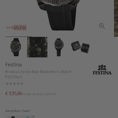
gallery
view
SALE10
-35%
Festina
Festina Chrono Bike Black Men's Watch
F20726/3
Sale
Originele
€ 135,85
Originele prijs: € 209,00
price
prijs
Kies je kleur: Zwart