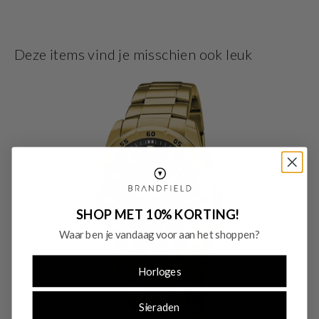
silicoon . Met dit prachtige horloge ben je elke dag op de hoogte van de juiste
tijd!
Deze items vind je misschien ook leuk
SHOP MET 10% KORTING!
Waar ben je vandaag voor aan het shoppen?
Horloges
Sieraden