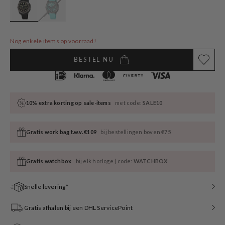
Nog enkele items op voorraad!
BESTEL NU
10% extra korting op sale-items
met code:
SALE10
Gratis work bag t.w.v. €109
bij bestellingen boven €75
Gratis watchbox
bij elk horloge | code:
WATCHBOX
Snelle levering*
Gratis afhalen bij een DHL ServicePoint