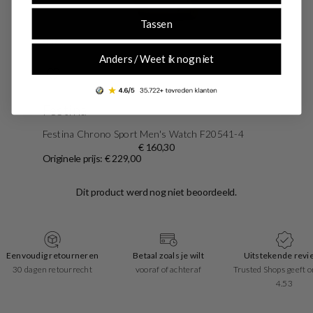
Tassen
-30%
SALE10
Anders / Weet ik nog niet
Festina
Festina Chrono Sport Men's Watch F20541-4
€ 160,30
Originele prijs: € 229,00
Eenvoudig retourneren
Betaal zoals je wilt
Uitstekende revi
30 dagen retourrecht
vooraf of achteraf
Trusted Shops geeft o
4.53