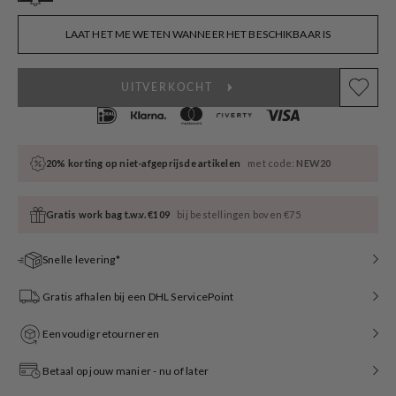
sold
out
or
LAAT HET ME WETEN WANNEER HET BESCHIKBAAR IS
unavailable
UITVERKOCHT
20% korting op niet-afgeprijsde artikelen
met code:
NEW20
Gratis work bag t.w.v. €109
bij bestellingen boven €75
Snelle levering*
Gratis afhalen bij een DHL ServicePoint
Eenvoudig retourneren
Betaal op jouw manier - nu of later