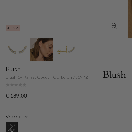
view
NEW20
Blush
Blush 14 Karaat Gouden Oorbellen 7319YZI
Originele
€ 189,00
prijs
Size:
One size
One
Variant
size