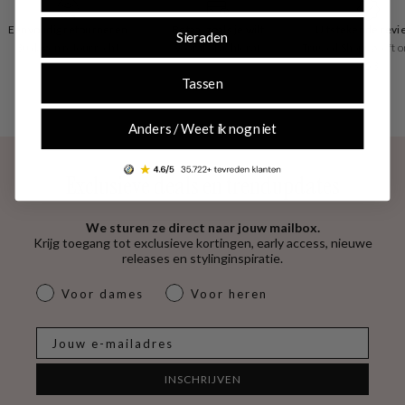
Eenvoudig retourneren
Betaal zoals je wilt
Uitstekende revi
Sieraden
30 dagen retourrecht
vooraf of achteraf
Trusted Shops geeft o
4.53
Tassen
Anders / Weet ik nog niet
Exclusieve deals en trendupdates
We sturen ze direct naar jouw mailbox.
Krijg toegang tot exclusieve kortingen, early access, nieuwe
releases en stylinginspiratie.
dames & heren
Voor dames
Voor heren
E-mail
INSCHRIJVEN