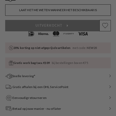
sold
out
or
LAAT HET ME WETEN WANNEER HET BESCHIKBAAR IS
unavailable
UITVERKOCHT
20% korting op niet-afgeprijsde artikelen
met code:
NEW20
Gratis work bag t.w.v. €109
bij bestellingen boven €75
Snelle levering*
Gratis afhalen bij een DHL ServicePoint
Eenvoudig retourneren
Betaal op jouw manier - nu of later