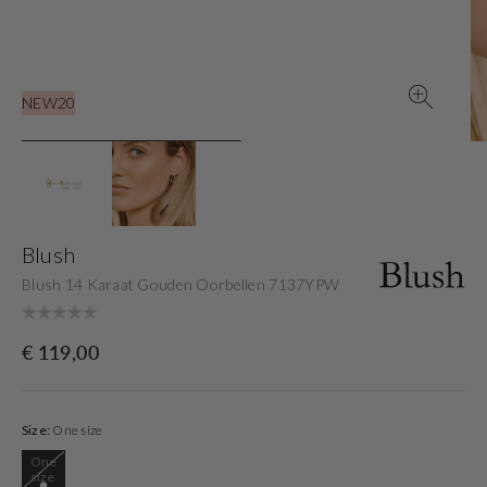
view
NEW20
Blush
Blush 14 Karaat Gouden Oorbellen 7137YPW
Originele
€ 119,00
prijs
Size:
One size
One
Variant
size