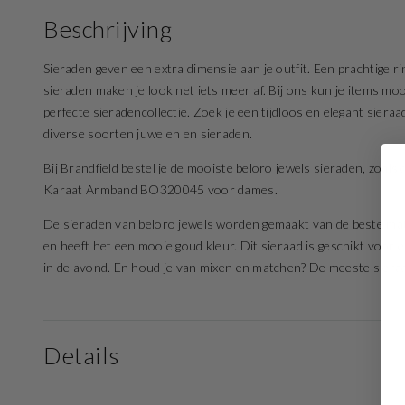
Beschrijving
Sieraden geven een extra dimensie aan je outfit. Een prachtige rin
sieraden maken je look net iets meer af. Bij ons kun je items mo
perfecte sieradencollectie. Zoek je een tijdloos en elegant sier
diverse soorten juwelen en sieraden.
Bij Brandfield bestel je de mooiste beloro jewels sieraden, zoals
Karaat Armband BO320045 voor dames.
De sieraden van beloro jewels worden gemaakt van de beste mate
en heeft het een mooie goud kleur. Dit sieraad is geschikt voor 
in de avond. En houd je van mixen en matchen? De meeste sierade
Details