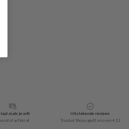
taal zoals je wilt
Uitstekende reviews
ooraf of achteraf
Trusted Shops geeft ons een 4.53