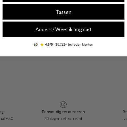
Tassen
Anders / Weet ik nog niet
ng
Eenvoudig retourneren
Be
naf €50
30 dagen retourrecht
v