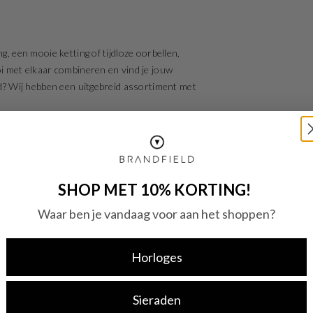
g, een mooie ketting of tijdloze oorbellen,
oi met elkaar combineren en vind je jouw
aad? Wij hebben een uitgebreid assortiment met
 deze Beloro Jewels La Rinascente Aliyn 9
rialen. Zo is dit sieraad gemaakt van 9 karaat
SHOP MET 10% KORTING!
elke gelegenheid, zowel casual overdag of chique
n zijn ook verkrijgbaar in setjes.
Waar ben je vandaag voor aan het shoppen?
Horloges
Sieraden