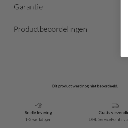
Garantie
Productbeoordelingen
Snelle levering
Gratis verzendi
1-2 werkdagen
DHL ServicePoints va