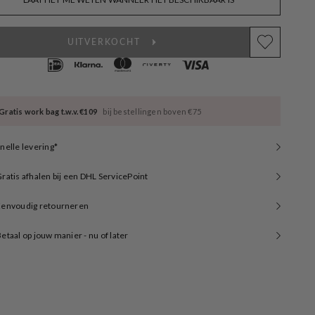
available
UITVERKOCHT
Gratis work bag t.w.v. €109
bij bestellingen boven €75
nelle levering*
ratis afhalen bij een DHL ServicePoint
Eenvoudig retourneren
etaal op jouw manier - nu of later