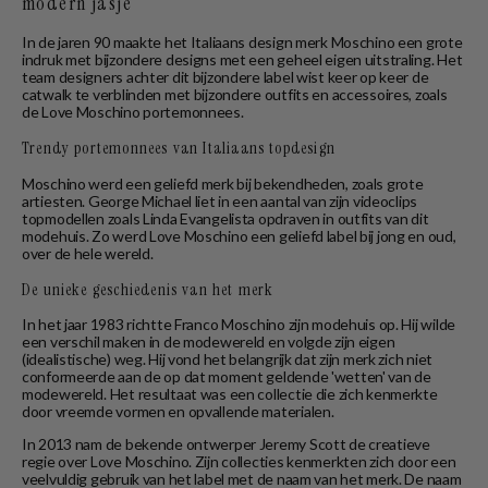
modern jasje
In de jaren 90 maakte het Italiaans design merk Moschino een grote
indruk met bijzondere designs met een geheel eigen uitstraling. Het
team designers achter dit bijzondere label wist keer op keer de
catwalk te verblinden met bijzondere outfits en accessoires, zoals
de Love Moschino portemonnees.
Trendy portemonnees van Italiaans topdesign
Moschino werd een geliefd merk bij bekendheden, zoals grote
artiesten. George Michael liet in een aantal van zijn videoclips
topmodellen zoals Linda Evangelista opdraven in outfits van dit
modehuis. Zo werd Love Moschino een geliefd label bij jong en oud,
over de hele wereld.
De unieke geschiedenis van het merk
In het jaar 1983 richtte Franco Moschino zijn modehuis op. Hij wilde
een verschil maken in de modewereld en volgde zijn eigen
(idealistische) weg. Hij vond het belangrijk dat zijn merk zich niet
conformeerde aan de op dat moment geldende 'wetten' van de
modewereld. Het resultaat was een collectie die zich kenmerkte
door vreemde vormen en opvallende materialen.
In 2013 nam de bekende ontwerper Jeremy Scott de creatieve
regie over Love Moschino. Zijn collecties kenmerkten zich door een
veelvuldig gebruik van het label met de naam van het merk. De naam