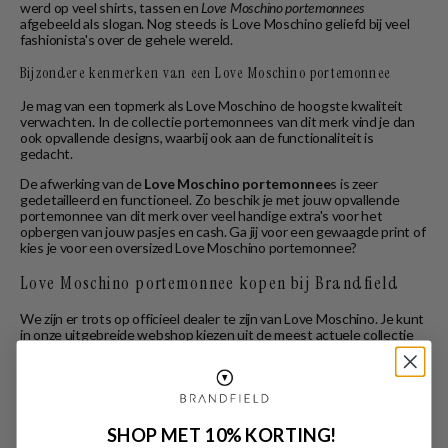
werd op veel shirts, tassen en
Love Moschino portemonnees
afgebeeld als slogan. Nog steeds is Love Moschino geliefd bij veel
fashionista's over de gehele wereld.
Bijzondere kenmerken van een Love Moschino portemonnee
Je mag van een topmerk als Love Moschino de hoogste kwaliteit
verwachten. In de collectie portemonnees van dit merk vind je dan
ook opvallende designs, waarbij ook aan de functionaliteit is
gedacht.
De afwerking van de
Love Moschino portemonnee
s is zeer
gedetailleerd en functioneel. Zo beschik je met jouw opvallende
portemonnee van dit merk over veel handige extra's voor het
opbergen van jouw pasjes en cash. Ga jij voor een gewaagde print of
kies je voor een oversized Love Moschino portemonnee?
Love Moschino portemonnee kopen bij Brandfield
We zijn er trots op officieel dealer te zijn van Love Moschino. Je kunt
in onze uitgebreide webshop kiezen uit de meest actuele collectie
trendy beursjes en portemonnees van dit topmerk.
Van oversized portemonnees met een opvallende print, tot een
stijlvolle houder voor jouw pasjes en geld, Love Moschino maakt het.
Kies nu jouw favoriete portemonnee en bestel hem vandaag nog.
Dan kun jij morgen al genieten van een stijlvolle portemonnee van
SHOP MET 10% KORTING!
een van de meest bijzondere modemerken.