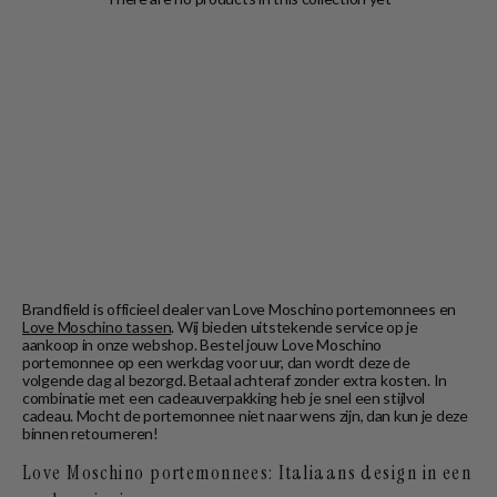
Brandfield is officieel dealer van Love Moschino portemonnees en
Love Moschino tassen
. Wij bieden uitstekende service op je
aankoop in onze webshop. Bestel jouw Love Moschino
portemonnee op een werkdag voor uur, dan wordt deze de
volgende dag al bezorgd. Betaal achteraf zonder extra kosten. In
combinatie met een cadeauverpakking heb je snel een stijlvol
cadeau. Mocht de portemonnee niet naar wens zijn, dan kun je deze
binnen retourneren!
Love Moschino portemonnees: Italiaans design in een