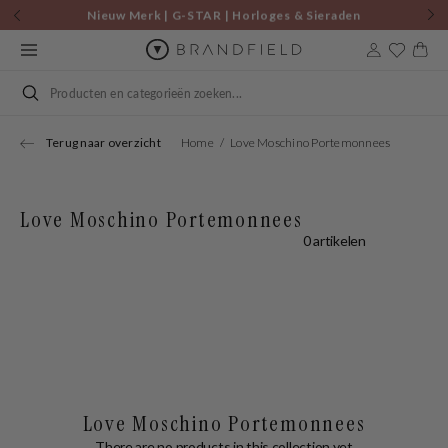
Skip to
Nieuw Merk | G-STAR | Horloges & Sieraden
content
Cart
Search
Terug naar overzicht
Home
Love Moschino Portemonnees
Love Moschino Portemonnees
0 artikelen
Love Moschino Portemonnees
There are no products in this collection yet