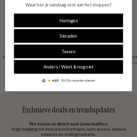
Waar ben je vandaag voor aan het shoppen?
Horloges
Sieraden
Tassen
Eenvoudig retourneren
Betaal zoals je wilt
Uitstekende revi
30 dagen retourrecht
vooraf of achteraf
Trusted Shops geeft o
Anders / Weet ik nog niet
4.53
Exclusieve deals en trendupdates
We sturen ze direct naar jouw mailbox.
Krijg toegang tot exclusieve kortingen, early access, nieuwe
releases en stylinginspiratie.