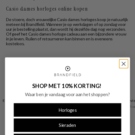
Casio dames horloges online kopen
De stoere, doch vrouwelijke Casio dames horloges koop je natuurlijk
meteen bij Brandfield. Wanneer je op werkdagen of op zondag voor
uur je bestelling plaatst, dan wordt hij dezelfde dag nog verzonden.
Of geef het Casio dames horloge cadeau aan een bijzondere vrouw
in je leven. Ruilen of retourneren kan binnen en is eveneens
kosteloos.
SHOP MET 10% KORTING!
Waar ben je vandaag voor aan het shoppen?
Eenvoudig retourneren
Betaal zoals je wilt
Uitstekende revi
30 dagen retourrecht
vooraf of achteraf
Trusted Shops geeft o
Horloges
4.53
Sieraden