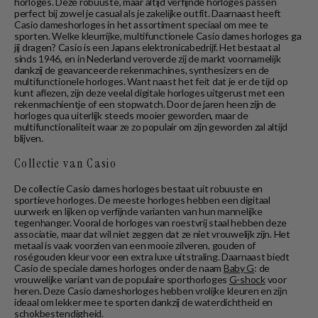
horloges. Deze robuuste, maar altijd verfijnde horloges passen
perfect bij zowel je casual als je zakelijke outfit. Daarnaast heeft
Casio dameshorloges in het assortiment speciaal om mee te
sporten. Welke kleurrijke, multifunctionele Casio dames horloges ga
jij dragen? Casio is een Japans elektronicabedrijf. Het bestaat al
sinds 1946, en in Nederland veroverde zij de markt voornamelijk
dankzij de geavanceerde rekenmachines, synthesizers en de
multifunctionele horloges. Want naast het feit dat je er de tijd op
kunt aflezen, zijn deze veelal digitale horloges uitgerust met een
rekenmachientje of een stopwatch. Door de jaren heen zijn de
horloges qua uiterlijk steeds mooier geworden, maar de
multifunctionaliteit waar ze zo populair om zijn geworden zal altijd
blijven.
Collectie van Casio
De collectie Casio dames horloges bestaat uit robuuste en
sportieve horloges. De meeste horloges hebben een digitaal
uurwerk en lijken op verfijnde varianten van hun mannelijke
tegenhanger. Vooral de horloges van roestvrij staal hebben deze
associatie, maar dat wil niet zeggen dat ze niet vrouwelijk zijn. Het
metaal is vaak voorzien van een mooie zilveren, gouden of
roségouden kleur voor een extra luxe uitstraling. Daarnaast biedt
Casio de speciale dames horloges onder de naam
Baby G
: de
vrouwelijke variant van de populaire sporthorloges
G-shock
voor
heren. Deze Casio dameshorloges hebben vrolijke kleuren en zijn
ideaal om lekker mee te sporten dankzij de waterdichtheid en
schokbestendigheid.