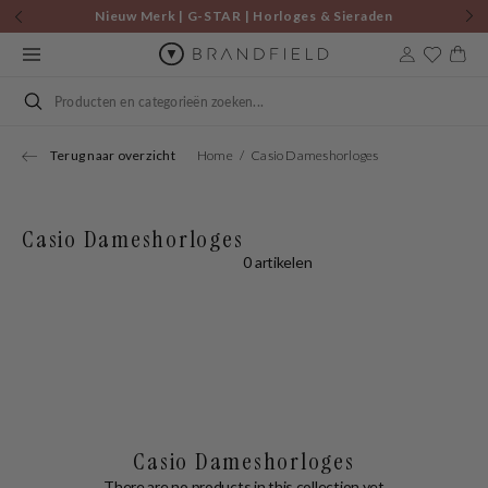
Skip to
Nieuw Merk | G-STAR | Horloges & Sieraden
content
Cart
Search
Terug naar overzicht
Home
Casio Dameshorloges
Casio Dameshorloges
0 artikelen
Casio Dameshorloges
There are no products in this collection yet