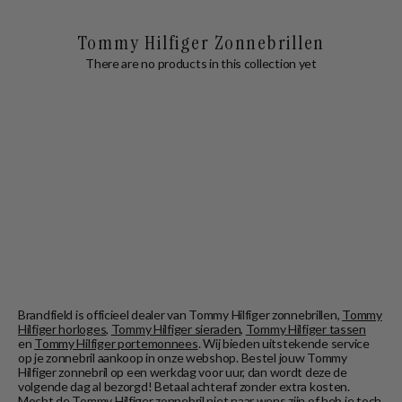
Tommy Hilfiger Zonnebrillen
There are no products in this collection yet
Brandfield is officieel dealer van Tommy Hilfiger zonnebrillen,
Tommy
Hilfiger horloges
,
Tommy Hilfiger sieraden
,
Tommy Hilfiger tassen
en
Tommy Hilfiger portemonnees
. Wij bieden uitstekende service
op je zonnebril aankoop in onze webshop. Bestel jouw Tommy
Hilfiger zonnebril op een werkdag voor uur, dan wordt deze de
volgende dag al bezorgd! Betaal achteraf zonder extra kosten.
Mocht de Tommy Hilfiger zonnebril niet naar wens zijn of heb je toch