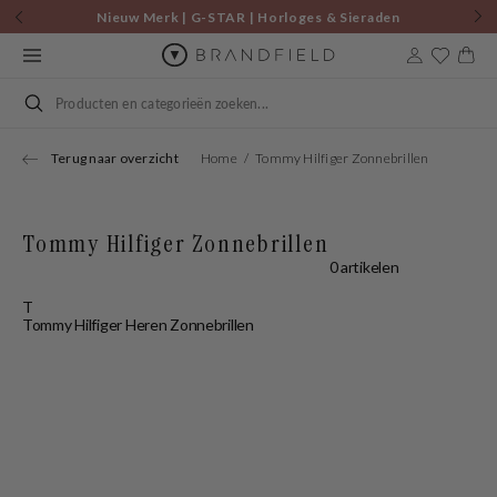
Skip to
Nieuw Merk | G-STAR | Horloges & Sieraden
content
Cart
Search
Terug naar overzicht
Home
Tommy Hilfiger Zonnebrillen
Tommy Hilfiger Zonnebrillen
0 artikelen
T
Tommy Hilfiger Heren Zonnebrillen
T