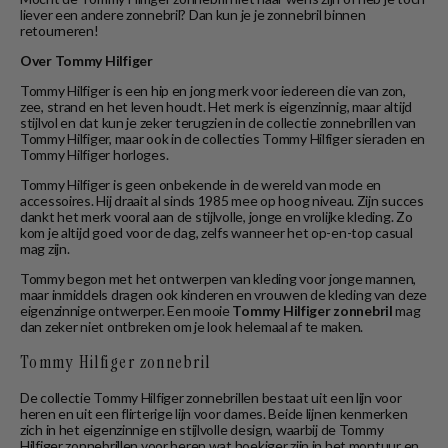
liever een andere zonnebril? Dan kun je je zonnebril binnen
retourneren!
Over Tommy Hilfiger
Tommy Hilfiger is een hip en jong merk voor iedereen die van zon,
zee, strand en het leven houdt. Het merk is eigenzinnig, maar altijd
stijlvol en dat kun je zeker terugzien in de collectie zonnebrillen van
Tommy Hilfiger, maar ook in de collecties Tommy Hilfiger sieraden en
Tommy Hilfiger horloges.
Tommy Hilfiger is geen onbekende in de wereld van mode en
accessoires. Hij draait al sinds 1985 mee op hoog niveau. Zijn succes
dankt het merk vooral aan de stijlvolle, jonge en vrolijke kleding. Zo
kom je altijd goed voor de dag, zelfs wanneer het op-en-top casual
mag zijn.
Tommy begon met het ontwerpen van kleding voor jonge mannen,
maar inmiddels dragen ook kinderen en vrouwen de kleding van deze
eigenzinnige ontwerper. Een mooie
Tommy Hilfiger zonnebril
mag
dan zeker niet ontbreken om je look helemaal af te maken.
Tommy Hilfiger zonnebril
De collectie Tommy Hilfiger zonnebrillen bestaat uit een lijn voor
heren en uit een flirterige lijn voor dames. Beide lijnen kenmerken
zich in het eigenzinnige en stijlvolle design, waarbij de Tommy
Hilfiger zonnebrillen voor heren wat hoekiger zijn in het montuur en