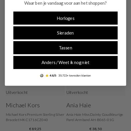
Waar ben je vandaag voor aan het shoppen?
Sterling Silver Armband B141G
Zirconia Bracelet AH-B065-03G
€ 42,00
€ 41,30
Originele prijs: € 60,00
Originele prijs: € 59,00
Horloges
Sieraden
Tassen
Anders / Weet ik nog niet
Uitverkocht
Uitverkocht
Michael Kors
Ania Haie
Michael Kors Premium Sterling Silver
Ania Haie Miss Dainty Goudkleurige
Bracelet MKC1716CZ040
Parel Armband AH-B065-01G
€ 89,25
€ 38,50