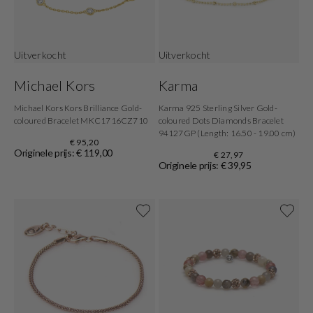
Uitverkocht
Uitverkocht
Michael Kors
Karma
Michael Kors Kors Brilliance Gold-
Karma 925 Sterling Silver Gold-
coloured Bracelet MKC1716CZ710
coloured Dots Diamonds Bracelet
94127GP (Length: 16.50 - 19.00 cm)
€ 95,20
Originele prijs: € 119,00
€ 27,97
Originele prijs: € 39,95