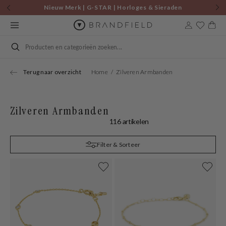
Skip to
Nieuw Merk | G-STAR | Horloges & Sieraden
content
Cart
Search
Terug naar overzicht
Home
Zilveren Armbanden
Zilveren Armbanden
116 artikelen
Filter & Sorteer