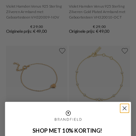
Violet Hamden Venus 925 Sterling
Violet Hamden Venus 925 Sterling
Zilveren Armband met
Zilveren Gold Plated Armband met
Geboortesteen VH320009-NOV
Geboortesteen VH320010-OCT
€ 29,00
€ 29,00
Originele prijs: € 49,00
Originele prijs: € 49,00
Uitverkocht
Uitverkocht
ENAMEL Copenhagen
Ania Haie
SHOP MET 10% KORTING!
ENAMEL Copenhagen Amore 925
Ania Haie Miss Dainty Gold Coloured