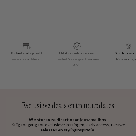
Betaal zoals je wilt
Uitstekende reviews
Snelle leverin
vooraf of achteraf
Trusted Shops geeft ons een
1-2 werkdagen
4.53
Exclusieve deals en trendupdates
We sturen ze direct naar jouw mailbox.
Krijg toegang tot exclusieve kortingen, early access, nieuwe
releases en stylinginspiratie.