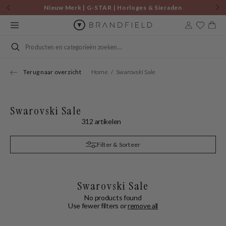
Skip to
Nieuw Merk | G-STAR | Horloges & Sieraden
content
Cart
Search
Terug naar overzicht
Home
Swarovski Sale
Swarovski Sale
312 artikelen
Filter & Sorteer
Swarovski Sale
No products found
Use fewer filters or
remove all