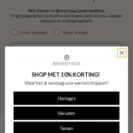
We sturen ze direct naar jouw mailbox.
Krijg toegang tot exclusieve kortingen, early access, nieuwe
releases en stylinginspiratie.
dames & heren
Voor dames
Voor heren
E-mail
INSCHRIJVEN
SHOP MET 10% KORTING!
Bekijk ons
privacybeleid
voor meer informatie over hoe wij jouw gegevens
verwerken. Je kan je op elk moment kosteloos uitschrijven.
Waar ben je vandaag voor aan het shoppen?
Horloges
Sieraden
Tassen