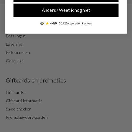
Klantenservice
Anders / Weet ik nog niet
Veelgestelde vragen
Bestelstatus
Betalingen
Levering
Retourneren
Garantie
Giftcards en promoties
Gift cards
Gift card informatie
Saldo checker
Promotievoorwaarden