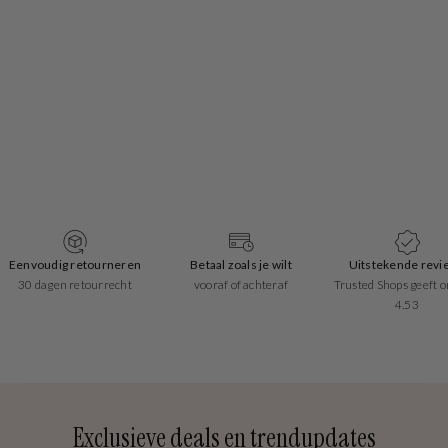
Eenvoudig retourneren
Betaal zoals je wilt
Uitstekende revi
30 dagen retourrecht
vooraf of achteraf
Trusted Shops geeft o
4.53
Exclusieve deals en trendupdates