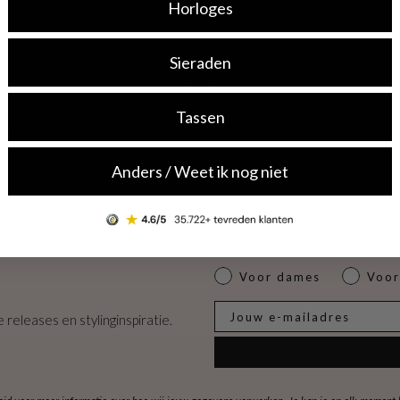
Horloges
Sieraden
ng
Eenvoudig retourneren
Be
Tassen
naf €50
30 dagen retourrecht
v
Anders / Weet ik nog niet
Dames of heren
Voor dames
Voor
E-mail
 releases en stylinginspiratie.