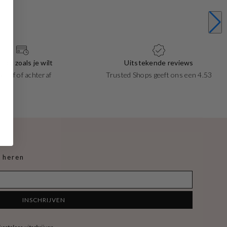
taal zoals je wilt
Uitstekende reviews
ooraf of achteraf
Trusted Shops geeft ons een 4.53
 heren
INSCHRIJVEN