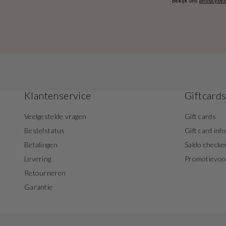
Bekijk ons
privacybel
Klantenservice
Giftcard
Veelgestelde vragen
Gift cards
Bestelstatus
Gift card inf
Betalingen
Saldo checke
Levering
Promotievo
Retourneren
Garantie