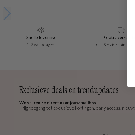
Snelle levering
Gratis verzendi
1-2 werkdagen
DHL ServicePoints va
Exclusieve deals en trendupdates
We sturen ze direct naar jouw mailbox.
Krijg toegang tot exclusieve kortingen, early access, nieuwe