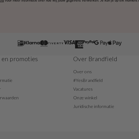
eid
voor meer informatie over hoe wij jouw gegevens verwerken. Je kan je op elk moment ko
s en promoties
Over Brandfield
Over ons
ormatie
#YesBrandfield
r
Vacatures
orwaarden
Onze winkel
Juridische informatie