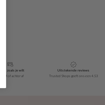
taal zoals je wilt
Uitstekende reviews
ooraf of achteraf
Trusted Shops geeft ons een 4.53