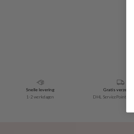
Snelle levering
Gratis verzendi
1-2 werkdagen
DHL ServicePoints va