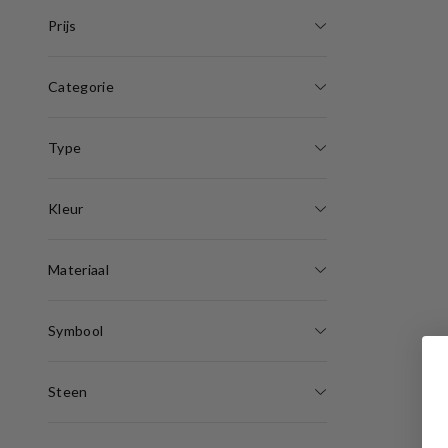
Prijs
Categorie
Type
Kleur
Materiaal
Symbool
Steen