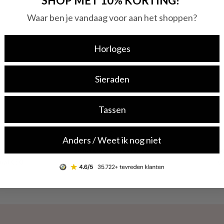
SHOP MET 10% KORTING!
Waar ben je vandaag voor aan het shoppen?
Horloges
Sieraden
Tassen
Anders / Weet ik nog niet
ng
Eenvoudig retourneren
Be
naf €50
30 dagen retourrecht
v