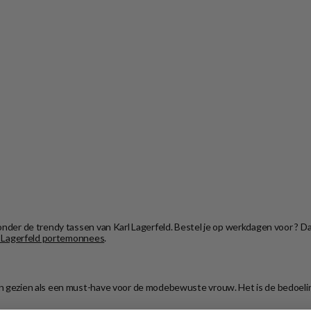
der de trendy tassen van Karl Lagerfeld. Bestel je op werkdagen voor ? Dan 
l Lagerfeld portemonnees
.
den gezien als een must-have voor de modebewuste vrouw. Het is de bedoeli