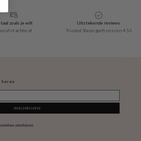
taal zoals je wilt
Uitstekende reviews
ooraf of achteraf
Trusted Shops geeft ons een 4.53
 heren
INSCHRIJVEN
steloos uitschrijven.