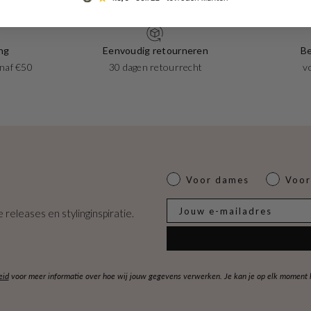
ng
Eenvoudig retourneren
Be
naf €50
30 dagen retourrecht
v
Dames of heren
Voor dames
Voor
E-mail
 releases en stylinginspiratie.
eid
voor meer informatie over hoe wij jouw gegevens verwerken. Je kan je op elk moment ko