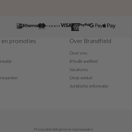
s en promoties
Over Brandfield
Over ons
ormatie
#YesBrandfield
r
Vacatures
orwaarden
Onze winkel
Juridische informatie
Privacybeleid
Algemene Voorwaarden