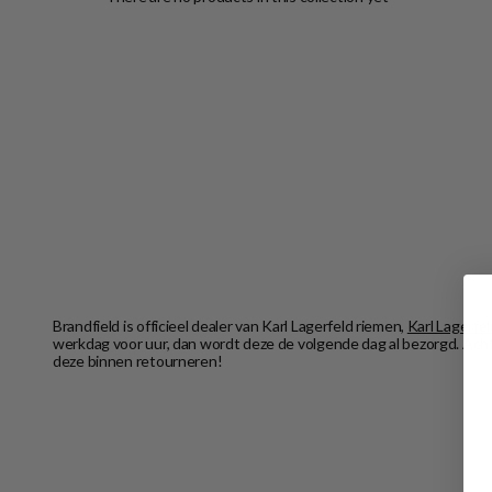
Brandfield is officieel dealer van Karl Lagerfeld riemen,
Karl Lagerfe
werkdag voor uur, dan wordt deze de volgende dag al bezorgd. Achte
deze binnen retourneren!