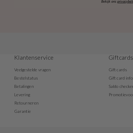
Bekijk ons
privacybel
Klantenservice
Giftcard
Veelgestelde vragen
Gift cards
Bestelstatus
Gift card inf
Betalingen
Saldo checke
Levering
Promotievo
Retourneren
Garantie