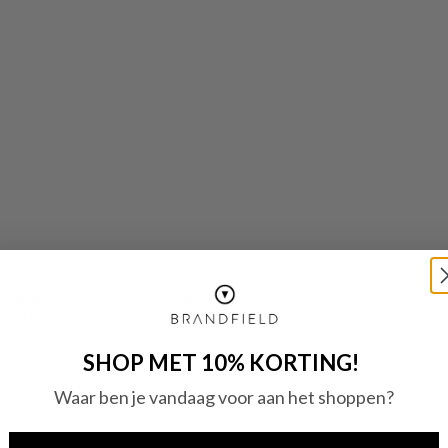
ld tassen
,
Karl Lagerfeld portemonnees
. Wij bieden uitstekende service op 
raf betalen mogelijk. In combinatie met een cadeauverpakking heb je snel ee
SHOP MET 10% KORTING!
Waar ben je vandaag voor aan het shoppen?