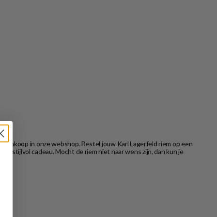
je aankoop in onze webshop. Bestel jouw Karl Lagerfeld riem op een
n stijlvol cadeau. Mocht de riem niet naar wens zijn, dan kun je