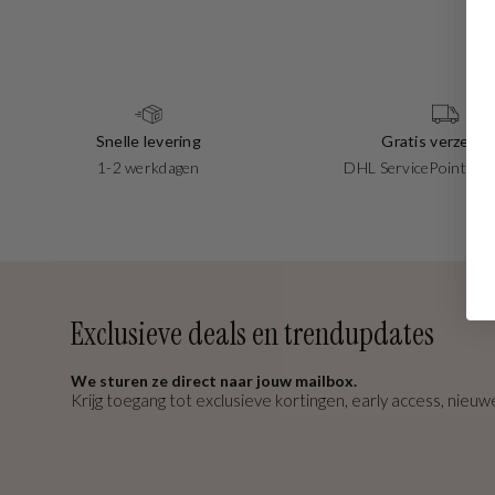
Snelle levering
Gratis verzendi
1-2 werkdagen
DHL ServicePoints va
Exclusieve deals en trendupdates
We sturen ze direct naar jouw mailbox.
Krijg toegang tot exclusieve kortingen, early access, nieuwe