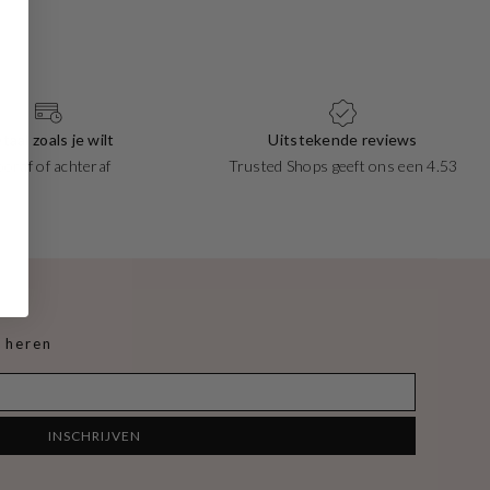
taal zoals je wilt
Uitstekende reviews
ooraf of achteraf
Trusted Shops geeft ons een 4.53
 heren
INSCHRIJVEN