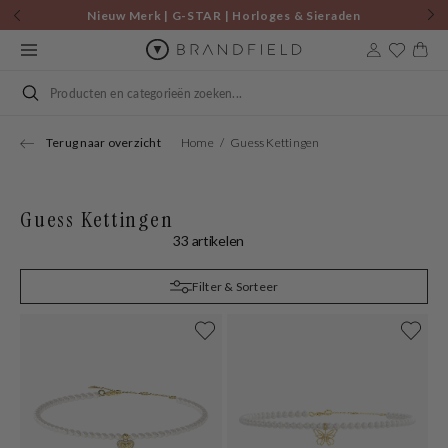
Skip to
Nieuw Merk | G-STAR | Horloges & Sieraden
content
Cart
Search
Terug naar overzicht
Home
Guess Kettingen
Guess Kettingen
33 artikelen
Filter & Sorteer