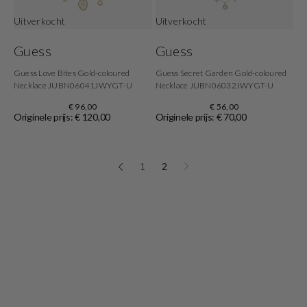
Uitverkocht
Uitverkocht
Guess
Guess
Guess Love Bites Gold-coloured
Guess Secret Garden Gold-coloured
Necklace JUBN06041JWYGT-U
Necklace JUBN06032JWYGT-U
€ 96,00
€ 56,00
Originele prijs: € 120,00
Originele prijs: € 70,00
1
2