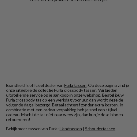
Brandfield is officieel dealer van
Furla tassen
. Op deze pagina vind je
onze uitgebreide collectie Furla crossbody tassen. Wij bieden
uitstekende service op je aankoop in onze webshop. Bestel jouw
Furla crossbody tas op een werkdag voor uur, dan wordt deze de
volgende dag al bezorgd. Betaal achteraf zonder extra kosten. In
combinatie met een cadeauverpakking heb je snel een stijlvol
cadeau. Mocht de tas niet naar wens zijn, dan kun je deze binnen
retourneren!
Bekijk meer tassen van Furla:
Handtassen
|
Schoudertassen