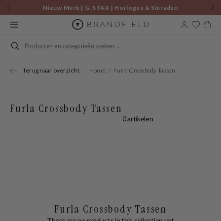
Skip to
Nieuw Merk | G-STAR | Horloges & Sieraden
content
Cart
Search
Terug naar overzicht
Home
Furla Crossbody Tassen
Furla Crossbody Tassen
0 artikelen
Furla Crossbody Tassen
There are no products in this collection yet