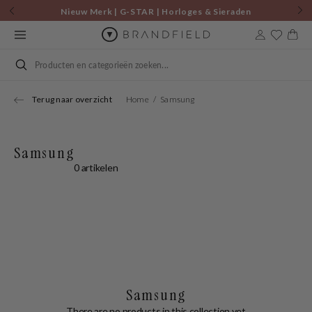
Skip to
Nieuw Merk | G-STAR | Horloges & Sieraden
content
Cart
Search
Terug naar overzicht
Home
Samsung
Samsung
0 artikelen
Samsung
There are no products in this collection yet