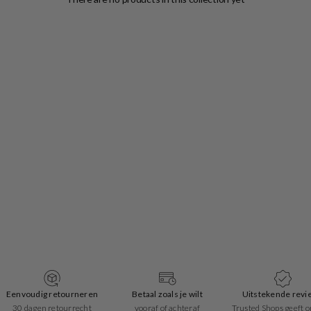
Eenvoudig retourneren
Betaal zoals je wilt
Uitstekende revi
30 dagen retourrecht
vooraf of achteraf
Trusted Shops geeft o