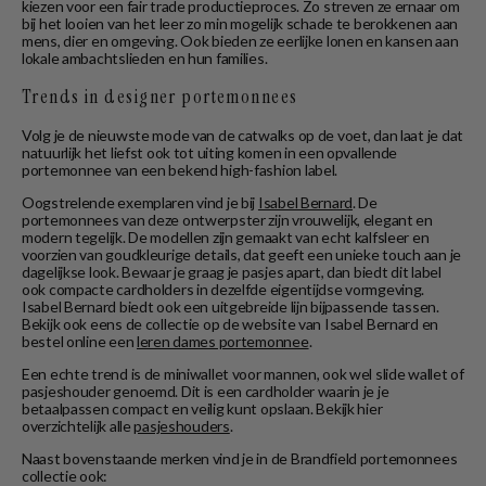
kiezen voor een fair trade productieproces. Zo streven ze ernaar om
bij het looien van het leer zo min mogelijk schade te berokkenen aan
mens, dier en omgeving. Ook bieden ze eerlijke lonen en kansen aan
lokale ambachtslieden en hun families.
Trends in designer portemonnees
Volg je de nieuwste mode van de catwalks op de voet, dan laat je dat
natuurlijk het liefst ook tot uiting komen in een opvallende
portemonnee van een bekend high-fashion label.
Oogstrelende exemplaren vind je bij
Isabel Bernard
. De
portemonnees van deze ontwerpster zijn vrouwelijk, elegant en
modern tegelijk. De modellen zijn gemaakt van echt kalfsleer en
voorzien van goudkleurige details, dat geeft een unieke touch aan je
dagelijkse look. Bewaar je graag je pasjes apart, dan biedt dit label
ook compacte cardholders in dezelfde eigentijdse vormgeving.
Isabel Bernard biedt ook een uitgebreide lijn bijpassende tassen.
Bekijk ook eens de collectie op de website van Isabel Bernard en
bestel online een
leren dames portemonnee
.
Een echte trend is de miniwallet voor mannen, ook wel slide wallet of
pasjeshouder genoemd. Dit is een cardholder waarin je je
betaalpassen compact en veilig kunt opslaan. Bekijk hier
overzichtelijk alle
pasjeshouders
.
Naast bovenstaande merken vind je in de Brandfield portemonnees
collectie ook: