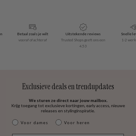
Betaal zoals je wilt
Uitstekende reviews
Snelle leverin
vooraf of achteraf
Trusted Shops geeft ons een
1-2 werkdagen
4.53
Exclusieve deals en trendupdates
We sturen ze direct naar jouw mailbox.
Krijg toegang tot exclusieve kortingen, early access, nieuwe
releases en stylinginspiratie.
dames & heren
Voor dames
Voor heren