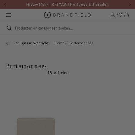
Skip to
Nieuw Merk | G-STAR | Horloges & Sieraden
content
Cart
Search
Terug naar overzicht
Home
Portemonnees
Portemonnees
15 artikelen