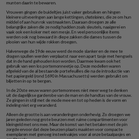
munten daarin te bewaren.
Vrouwen gingen de buideltjes juist vaker gebruiken en hingen
kleinere uitvoeringen aan lange kettingen,
chatelaines
, die ze om hun
middel of aan hun rok vastmaakten. Daaraan droegen ze alle
belangrijke zaken die ze nodig hadden zoals sleutels, naaigerei en
vaak ook een koker met een mesje. En veel persoonlijke items
werden ook nog bewaard in diepe zakken die dames tussen de
plooien van hun wijde rokken droegen.
Halverwege de 19de eeuw werd de mode slanker en de mee te
dragen spullen werden verplaatst naar een apart tasje met hengsels
dat in de hand gehouden kon worden. Daarmee kwam ook het
gebruik van een los portemonneetje op. Deze modellen waren
afgeleid van de al bestaande portefeuilles die na de introductie van
het papiergeld (rond 1690 in Massachusetts) werden gebruikt om
biljetten in op te bergen.
In de 20ste eeuw waren portemonnees niet meer weg te denken
uit de dagelijkse garderobe van de man en de handtas van de vrouw.
Ze gingen in stijl met de mode mee en tot op heden is de vorm en
indeling niet erg veranderd.
Alleen de grootte is aan veranderingen onderhevig. Zo droegen we
jaren geleden nog grote beurzen met ruime compartimenten voor
kleingeld met ons mee. Maar de komst van het betalen met de pin
zorgde ervoor dat deze beurzen plaats maakten voor compacte
exemplaren met genoeg insteekvakjes voor al onze betaalpasjes en