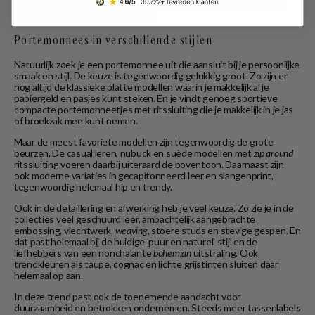
collecties van opvallende en populaire designermerken. Zo kan jij
altijd jouw perfecte match vinden.
Portemonnees in verschillende stijlen
Natuurlijk zoek je een portemonnee uit die aansluit bij je persoonlijke
smaak en stijl. De keuze is tegenwoordig gelukkig groot. Zo zijn er
nog altijd de klassieke platte modellen waarin je makkelijk al je
papiergeld en pasjes kunt steken. En je vindt genoeg sportieve
compacte portemonneetjes met ritssluiting die je makkelijk in je jas
of broekzak mee kunt nemen.
Maar de meest favoriete modellen zijn tegenwoordig de grote
beurzen. De casual leren, nubuck en suède modellen met
zip around
ritssluiting voeren daarbij uiteraard de boventoon. Daarnaast zijn
ook moderne variaties in gecapitonneerd leer en slangenprint,
tegenwoordig helemaal hip en trendy.
Ook in de detaillering en afwerking heb je veel keuze. Zo zie je in de
collecties veel geschuurd leer, ambachtelijk aangebrachte
embossing, vlechtwerk,
weaving
, stoere studs en stevige gespen. En
dat past helemaal bij de huidige 'puur en naturel' stijl en de
liefhebbers van een nonchalante
bohemian
uitstraling. Ook
trendkleuren als taupe, cognac en lichte grijstinten sluiten daar
helemaal op aan.
In deze trend past ook de toenemende aandacht voor
duurzaamheid en betrokken ondernemen. Steeds meer tassenlabels