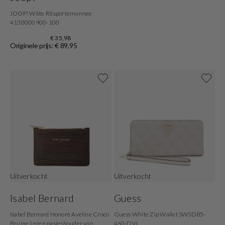
JOOP! Witte Ritsportemonnee
4130000900-100
€ 35,98
Originele prijs: € 89,95
Uitverkocht
Uitverkocht
Isabel Bernard
Guess
Isabel Bernard Honoré Aveline Croco
Guess White Zip Wallet SWSD85-
Bruine Leren pasjeshouder van
460-DVL