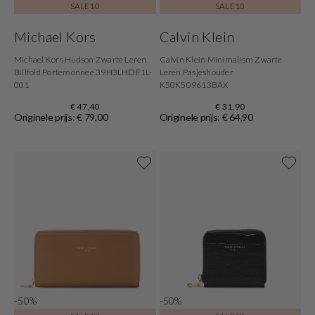
SALE10
SALE10
Michael Kors
Calvin Klein
Michael Kors Hudson Zwarte Leren
Calvin Klein Minimalism Zwarte
Billfold Portemonnee 39H3LHDF1L-
Leren Pasjeshouder
001
K50K509613BAX
€ 47,40
€ 31,90
Originele prijs: € 79,00
Originele prijs: € 64,90
-50%
-50%