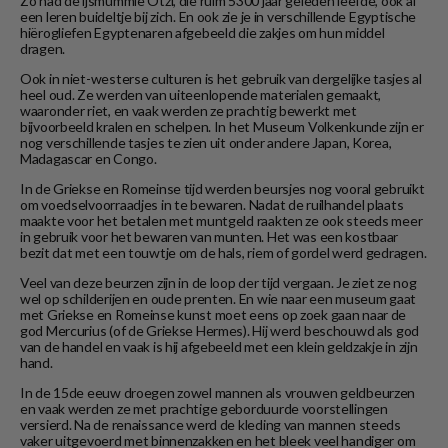
Zo had de ijsmummie Ötzi, die ruim 5300 jaar geleden leefde, ook al
een leren buideltje bij zich. En ook zie je in verschillende Egyptische
hiërogliefen Egyptenaren afgebeeld die zakjes om hun middel
dragen.
Ook in niet-westerse culturen is het gebruik van dergelijke tasjes al
heel oud. Ze werden van uiteenlopende materialen gemaakt,
waaronder riet, en vaak werden ze prachtig bewerkt met
bijvoorbeeld kralen en schelpen. In het Museum Volkenkunde zijn er
nog verschillende tasjes te zien uit onder andere Japan, Korea,
Madagascar en Congo.
In de Griekse en Romeinse tijd werden beursjes nog vooral gebruikt
om voedselvoorraadjes in te bewaren. Nadat de ruilhandel plaats
maakte voor het betalen met muntgeld raakten ze ook steeds meer
in gebruik voor het bewaren van munten. Het was een kostbaar
bezit dat met een touwtje om de hals, riem of gordel werd gedragen.
Veel van deze beurzen zijn in de loop der tijd vergaan. Je ziet ze nog
wel op schilderijen en oude prenten. En wie naar een museum gaat
met Griekse en Romeinse kunst moet eens op zoek gaan naar de
god Mercurius (of de Griekse Hermes). Hij werd beschouwd als god
van de handel en vaak is hij afgebeeld met een klein geldzakje in zijn
hand.
In de 15de eeuw droegen zowel mannen als vrouwen geldbeurzen
en vaak werden ze met prachtige geborduurde voorstellingen
versierd. Na de renaissance werd de kleding van mannen steeds
vaker uitgevoerd met binnenzakken en het bleek veel handiger om