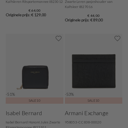
Kalfsleren Ritsportemonnee IB23012
Zwarte Leren pasjeshouder van
Kalfsleer IB27016
€ 64,00
Originele prijs: € 129,00
€ 44,00
Originele prijs: € 89,00
-51%
-53%
SALE10
SALE10
Isabel Bernard
Armani Exchange
Isabel Bernard Honoré Jules Zwarte
958053-CC838-00020
Ritsportemonnee IB23101