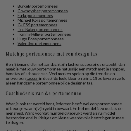
Burkely portemonnees
Cowboysbag portemonnees
Furla portemonnees
Michael Kors portemonnees
GUESS portemonnees
Ted Baker portemonnees
Tommy Hilfiger portemonnees
Hugo Boss portemonnees
Valentino portemonnees
Match je portemonnee met een design tas
Ben jij iemand die met aandacht zijn fashionaccessoires uitzoekt, dan
maak je met jouw portemonnee natuurlijk een match met je shopper,
handtas of schoudertas. Veel merken spelen op die trend in en
ontwerpen
tassen
in dezelfde look, kleur en print. Of ze leveren zelfs
al een handzame portemonnee bij de designer tas.
Geschiedenis van de portemonnee
Waar je ook ter wereld bent, iedereen heeft wel een portemonnee
of beursje waar hij zijn geld in bewaart. En het model is zo oud als de
mensheid. Want voordat muntgeld gebruikt werd als ruilmiddel
bestonden er al buideltjes om kleine waardevolle bezittingen in mee
te dragen.