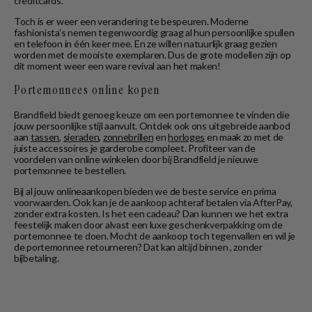
creditcards.
Toch is er weer een verandering te bespeuren. Moderne
fashionista's nemen tegenwoordig graag al hun persoonlijke spullen
en telefoon in één keer mee. En ze willen natuurlijk graag gezien
worden met de mooiste exemplaren. Dus de grote modellen zijn op
dit moment weer een ware revival aan het maken!
Portemonnees online kopen
Brandfield biedt genoeg keuze om een portemonnee te vinden die
jouw persoonlijke stijl aanvult. Ontdek ook ons uitgebreide aanbod
aan
tassen
,
sieraden
,
zonnebrillen
en
horloges
en maak zo met de
juiste accessoires je garderobe compleet. Profiteer van de
voordelen van online winkelen door bij Brandfield je nieuwe
portemonnee te bestellen.
Bij al jouw onlineaankopen bieden we de beste service en prima
voorwaarden. Ook kan je de aankoop achteraf betalen via AfterPay,
zonder extra kosten. Is het een cadeau? Dan kunnen we het extra
feestelijk maken door alvast een luxe geschenkverpakking om de
portemonnee te doen. Mocht de aankoop toch tegenvallen en wil je
de portemonnee retourneren? Dat kan altijd binnen , zonder
bijbetaling.