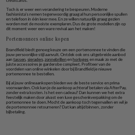
creditcards.
Toch is er weer een verandering te bespeuren. Moderne
fashionista's nemen tegenwoordig graag al hun persoonlijke spullen
en telefoon in één keer mee. En ze willen natuurlijk graag gezien
worden met de mooiste exemplaren. Dus de grote modellen zijn op
dit moment weer een ware revival aan het maken!
Portemonnees online kopen
Brandfield biedt genoeg keuze om een portemonnee te vinden die
jouw persoonlijke stijl aanvult. Ontdek ook ons uitgebreide aanbod
aan
tassen
,
sieraden
,
zonnebrillen
en
horloges
en maak zo met de
juiste accessoires je garderobe compleet. Profiteer van de
voordelen van online winkelen door bij Brandfield je nieuwe
portemonnee te bestellen.
Bij al jouw onlineaankopen bieden we de beste service en prima
voorwaarden. Ook kan je de aankoop achteraf betalen via AfterPay,
zonder extra kosten. Is het een cadeau? Dan kunnen we het extra
feestelijk maken door alvast een luxe geschenkverpakking om de
portemonnee te doen. Mocht de aankoop toch tegenvallen en wil je
de portemonnee retourneren? Dat kan altijd binnen , zonder
bijbetaling.