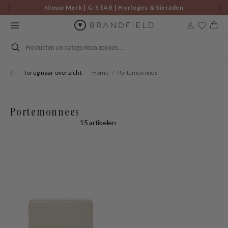
Skip to
Nieuw Merk | G-STAR | Horloges & Sieraden
content
Cart
Search
Terug naar overzicht
Home
Portemonnees
Portemonnees
15 artikelen