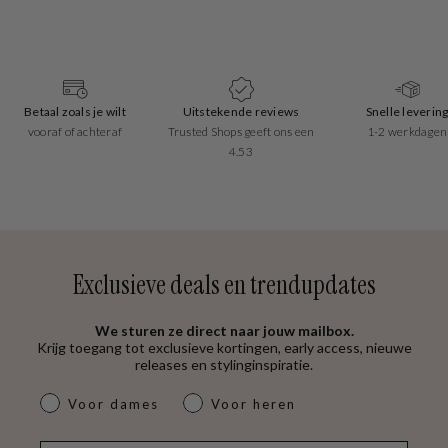
Betaal zoals je wilt
Uitstekende reviews
Snelle leverin
vooraf of achteraf
Trusted Shops geeft ons een
1-2 werkdagen
4.53
Exclusieve deals en trendupdates
We sturen ze direct naar jouw mailbox.
Krijg toegang tot exclusieve kortingen, early access, nieuwe
releases en stylinginspiratie.
dames & heren
Voor dames
Voor heren