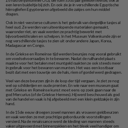
Zo had de ijsmummie Ötzi, die ruim 5300 jaar geleden leefde, ook al
een leren buideltje bij zich. En ook zie je in verschillende Egyptische
hiërogliefen Egyptenaren afgebeeld die zakjes om hun middel
dragen.
Ook in niet-westerse culturen is het gebruik van dergelijke tasjes al
heel oud. Ze werden van uiteenlopende materialen gemaakt,
waaronder riet, en vaak werden ze prachtig bewerkt met
bijvoorbeeld kralen en schelpen. In het Museum Volkenkunde zijn er
nog verschillende tasjes te zien uit onder andere Japan, Korea,
Madagascar en Congo.
In de Griekse en Romeinse tijd werden beursjes nog vooral gebruikt
om voedselvoorraadjes in te bewaren. Nadat de ruilhandel plaats
maakte voor het betalen met muntgeld raakten ze ook steeds meer
in gebruik voor het bewaren van munten. Het was een kostbaar
bezit dat met een touwtje om de hals, riem of gordel werd gedragen.
Veel van deze beurzen zijn in de loop der tijd vergaan. Je ziet ze nog
wel op schilderijen en oude prenten. En wie naar een museum gaat
met Griekse en Romeinse kunst moet eens op zoek gaan naar de
god Mercurius (of de Griekse Hermes). Hij werd beschouwd als god
van de handel en vaak is hij afgebeeld met een klein geldzakje in zijn
hand.
In de 15de eeuw droegen zowel mannen als vrouwen geldbeurzen
en vaak werden ze met prachtige geborduurde voorstellingen
versierd. Na de renaissance werd de kleding van mannen steeds
vaker uitgevoerd met binnenzakken en het bleek veel handiger om