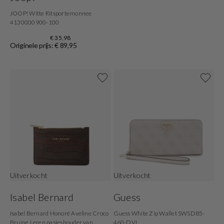
JOOP! Witte Ritsportemonnee
4130000900-100
€ 35,98
Originele prijs: € 89,95
Uitverkocht
Uitverkocht
Isabel Bernard
Guess
Isabel Bernard Honoré Aveline Croco
Guess White Zip Wallet SWSD85-
Bruine Leren pasjeshouder van
460-DVL