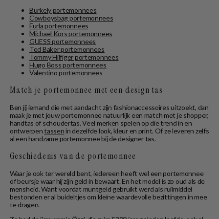
Burkely portemonnees
Cowboysbag portemonnees
Furla portemonnees
Michael Kors portemonnees
GUESS portemonnees
Ted Baker portemonnees
Tommy Hilfiger portemonnees
Hugo Boss portemonnees
Valentino portemonnees
Match je portemonnee met een design tas
Ben jij iemand die met aandacht zijn fashionaccessoires uitzoekt, dan
maak je met jouw portemonnee natuurlijk een match met je shopper,
handtas of schoudertas. Veel merken spelen op die trend in en
ontwerpen
tassen
in dezelfde look, kleur en print. Of ze leveren zelfs
al een handzame portemonnee bij de designer tas.
Geschiedenis van de portemonnee
Waar je ook ter wereld bent, iedereen heeft wel een portemonnee
of beursje waar hij zijn geld in bewaart. En het model is zo oud als de
mensheid. Want voordat muntgeld gebruikt werd als ruilmiddel
bestonden er al buideltjes om kleine waardevolle bezittingen in mee
te dragen.