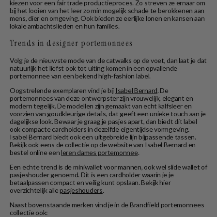
kiezen voor een fair trade productieproces. Zo streven ze ernaar om
bij het looien van het leer zo min mogelijk schade te berokkenen aan
mens, dier en omgeving. Ook bieden ze eerlijke lonen en kansen aan
lokale ambachtslieden en hun families.
Trends in designer portemonnees
Volg je de nieuwste mode van de catwalks op de voet, dan laat je dat
natuurlijk het liefst ook tot uiting komen in een opvallende
portemonnee van een bekend high-fashion label.
Oogstrelende exemplaren vind je bij
Isabel Bernard
. De
portemonnees van deze ontwerpster zijn vrouwelijk, elegant en
modern tegelijk. De modellen zijn gemaakt van echt kalfsleer en
voorzien van goudkleurige details, dat geeft een unieke touch aan je
dagelijkse look. Bewaar je graag je pasjes apart, dan biedt dit label
ook compacte cardholders in dezelfde eigentijdse vormgeving.
Isabel Bernard biedt ook een uitgebreide lijn bijpassende tassen.
Bekijk ook eens de collectie op de website van Isabel Bernard en
bestel online een
leren dames portemonnee
.
Een echte trend is de miniwallet voor mannen, ook wel slide wallet of
pasjeshouder genoemd. Dit is een cardholder waarin je je
betaalpassen compact en veilig kunt opslaan. Bekijk hier
overzichtelijk alle
pasjeshouders
.
Naast bovenstaande merken vind je in de Brandfield portemonnees
collectie ook: