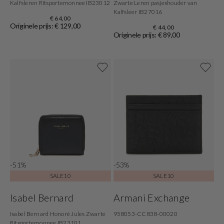
Kalfsleren Ritsportemonnee IB23012
Zwarte Leren pasjeshouder van
Kalfsleer IB27016
€ 64,00
Originele prijs: € 129,00
€ 44,00
Originele prijs: € 89,00
-51%
-53%
SALE10
SALE10
Isabel Bernard
Armani Exchange
Isabel Bernard Honoré Jules Zwarte
958053-CC838-00020
Ritsportemonnee IB23101