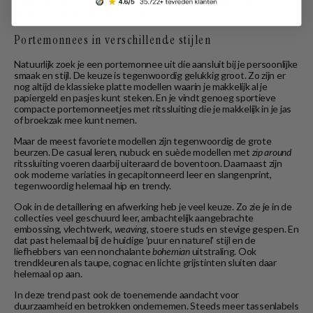
collecties van opvallende en populaire designermerken. Zo kan jij
altijd jouw perfecte match vinden.
Portemonnees in verschillende stijlen
Natuurlijk zoek je een portemonnee uit die aansluit bij je persoonlijke
smaak en stijl. De keuze is tegenwoordig gelukkig groot. Zo zijn er
nog altijd de klassieke platte modellen waarin je makkelijk al je
papiergeld en pasjes kunt steken. En je vindt genoeg sportieve
compacte portemonneetjes met ritssluiting die je makkelijk in je jas
of broekzak mee kunt nemen.
Maar de meest favoriete modellen zijn tegenwoordig de grote
beurzen. De casual leren, nubuck en suède modellen met
zip around
ritssluiting voeren daarbij uiteraard de boventoon. Daarnaast zijn
ook moderne variaties in gecapitonneerd leer en slangenprint,
tegenwoordig helemaal hip en trendy.
Ook in de detaillering en afwerking heb je veel keuze. Zo zie je in de
collecties veel geschuurd leer, ambachtelijk aangebrachte
embossing, vlechtwerk,
weaving
, stoere studs en stevige gespen. En
dat past helemaal bij de huidige 'puur en naturel' stijl en de
liefhebbers van een nonchalante
bohemian
uitstraling. Ook
trendkleuren als taupe, cognac en lichte grijstinten sluiten daar
helemaal op aan.
In deze trend past ook de toenemende aandacht voor
duurzaamheid en betrokken ondernemen. Steeds meer tassenlabels