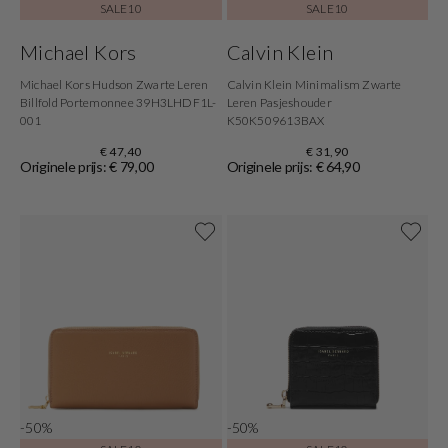
SALE10
SALE10
Michael Kors
Calvin Klein
Michael Kors Hudson Zwarte Leren
Calvin Klein Minimalism Zwarte
Billfold Portemonnee 39H3LHDF1L-
Leren Pasjeshouder
001
K50K509613BAX
€ 47,40
€ 31,90
Originele prijs: € 79,00
Originele prijs: € 64,90
-50%
-50%