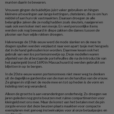
munten daarin te bewaren.
Vrouwen gingen de buideltjes juist vaker gebruiken en hingen
kleinere uitvoeringen aan lange kettingen,
chatelaines
, die ze om hun
middel of aan hun rok vastmaakten. Daaraan droegen ze alle
belangrijke zaken die ze nodig hadden zoals sleutels, naaigerei en
vaak ook een koker met een mesje. En veel persoonlijke items
werden ook nog bewaard in diepe zakken die dames tussen de
plooien van hun wijde rokken droegen.
Halverwege de 19de eeuw werd de mode slanker en de mee te
dragen spullen werden verplaatst naar een apart tasje met hengsels
dat in de hand gehouden kon worden. Daarmee kwam ook het
gebruik van een los portemonneetje op. Deze modellen waren
afgeleid van de al bestaande portefeuilles die na de introductie van
het papiergeld (rond 1690 in Massachusetts) werden gebruikt om
biljetten in op te bergen.
In de 20ste eeuw waren portemonnees niet meer weg te denken
uit de dagelijkse garderobe van de man en de handtas van de vrouw.
Ze gingen in stijl met de mode mee en tot op heden is de vorm en
indeling niet erg veranderd.
Alleen de grootte is aan veranderingen onderhevig. Zo droegen we
jaren geleden nog grote beurzen met ruime compartimenten voor
kleingeld met ons mee. Maar de komst van het betalen met de pin
zorgde ervoor dat deze beurzen plaats maakten voor compacte
exemplaren met genoeg insteekvakjes voor al onze betaalpasjes en