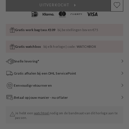
UITVERKOCHT
Gratis work bag t.w.v. €109
bij bestellingen boven €75
Gratis watchbox
bij elk horloge | code:
WATCHBOX
Snelle levering*
Gratis afhalen bij een DHL ServicePoint
Eenvoudig retourneren
Betaal op jouw manier - nu of later
Je hebt een
watchtool
nodig om de bandmaat van dit horloge aan te
passen.