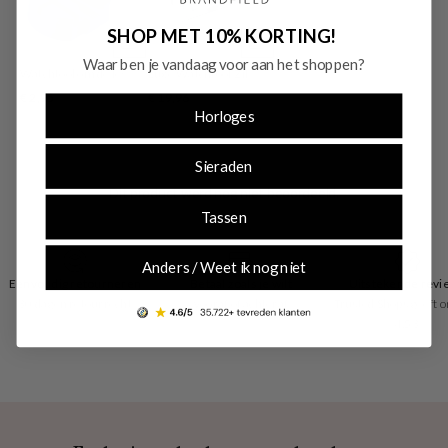
SHOP MET 10% KORTING!
Waar ben je vandaag voor aan het shoppen?
Watchtool om de lengte van de horlogeband aan te passen
Luxe Watchtool Zilverkleurig om je bandlengte aan te p
€ 2,95
€ 19,96
Horloges
Sieraden
Tassen
Anders / Weet ik nog niet
Eenvoudig retourneren
Betaal zoals je wilt
Uitstekende revi
30 dagen retourrecht
vooraf of achteraf
Trusted Shops geeft o
4.53