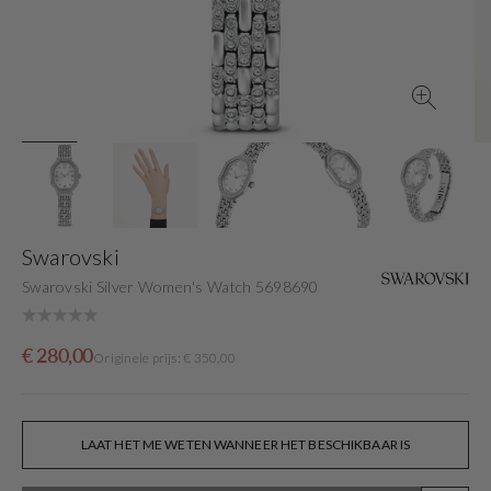
view
Swarovski
Swarovski Silver Women's Watch 5698690
Sale
Originele
€ 280,00
Originele prijs: € 350,00
price
prijs
LAAT HET ME WETEN WANNEER HET BESCHIKBAAR IS