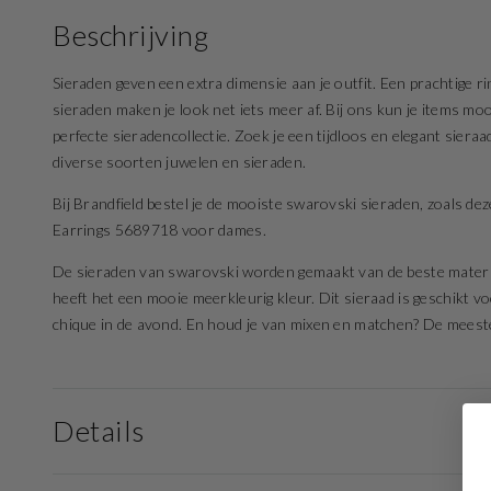
Beschrijving
Sieraden geven een extra dimensie aan je outfit. Een prachtige rin
sieraden maken je look net iets meer af. Bij ons kun je items mo
perfecte sieradencollectie. Zoek je een tijdloos en elegant sier
diverse soorten juwelen en sieraden.
Bij Brandfield bestel je de mooiste swarovski sieraden, zoals d
Earrings 5689718 voor dames.
De sieraden van swarovski worden gemaakt van de beste materia
heeft het een mooie meerkleurig kleur. Dit sieraad is geschikt v
chique in de avond. En houd je van mixen en matchen? De meeste 
Details