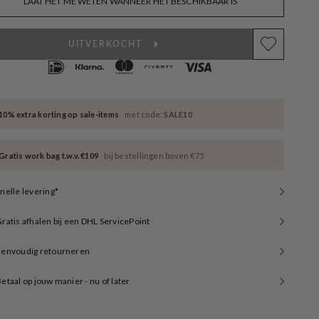
LAAT HET ME WETEN WANNEER HET BESCHIKBAAR IS
available
UITVERKOCHT
10% extra korting op sale-items
met code:
SALE10
Gratis work bag t.w.v. €109
bij bestellingen boven €75
nelle levering*
ratis afhalen bij een DHL ServicePoint
Eenvoudig retourneren
etaal op jouw manier - nu of later