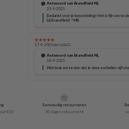
ng
Eenvoudig retourneren
Be
naf €50
30 dagen retourrecht
v