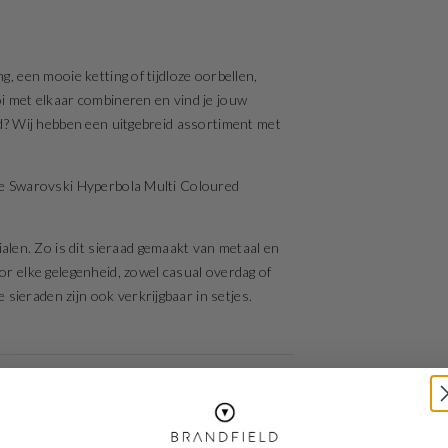
g, een mooie ketting of tijdloze oorbellen,
oi met elkaar combineren en vind je jouw
aad? Wij hebben een uitgebreid assortiment met
eze Swarovski Hyperbola Multi Coloured
len. Zo is dit sieraad gemaakt van metaal en
oor elke gelegenheid, zowel casual overdag of
sieraden zijn ook verkrijgbaar in setjes.