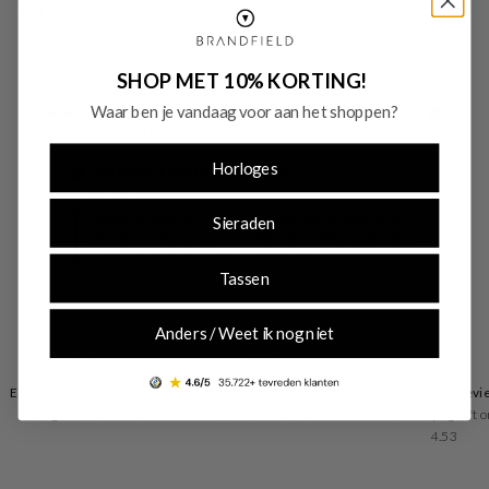
SHOP MET 10% KORTING!
Waar ben je vandaag voor aan het shoppen?
Horloges
Sieraden
Tassen
Anders / Weet ik nog niet
Eenvoudig retourneren
Betaal zoals je wilt
Uitstekende revi
30 dagen retourrecht
vooraf of achteraf
Trusted Shops geeft o
4.53