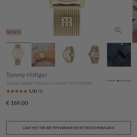
gallery
view
NEW20
Tommy Hilfiger
Tommy Hilfiger Women's Watch TH1782286
Originele
€ 169,00
prijs
LAAT HET ME WETEN WANNEER HET BESCHIKBAAR IS