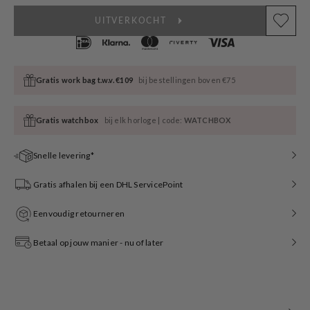
UITVERKOCHT
Gratis work bag t.w.v. €109
bij bestellingen boven €75
Gratis watchbox
bij elk horloge | code:
WATCHBOX
Snelle levering*
Gratis afhalen bij een DHL ServicePoint
Eenvoudig retourneren
Betaal op jouw manier - nu of later