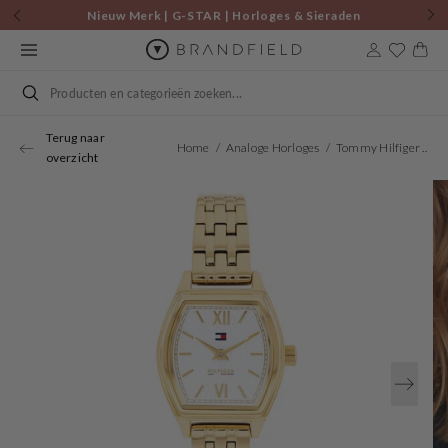
Skip to
Nieuw Merk | G-STAR | Horloges & Sieraden
content
Cart
Search
Terug naar
Home
Analoge Horloges
Tommy Hilfiger Quartz Horloge 22 Mm TH1782870
overzicht
Open
media
1
in