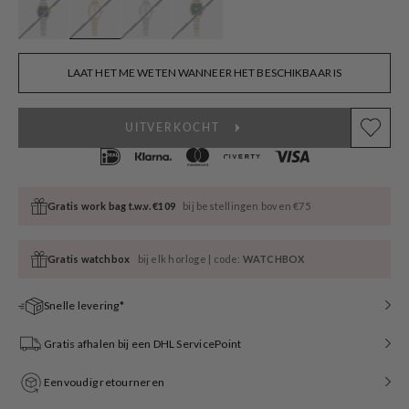
LAAT HET ME WETEN WANNEER HET BESCHIKBAAR IS
UITVERKOCHT
Gratis work bag t.w.v. €109
bij bestellingen boven €75
Gratis watchbox
bij elk horloge | code:
WATCHBOX
Snelle levering*
Gratis afhalen bij een DHL ServicePoint
Eenvoudig retourneren