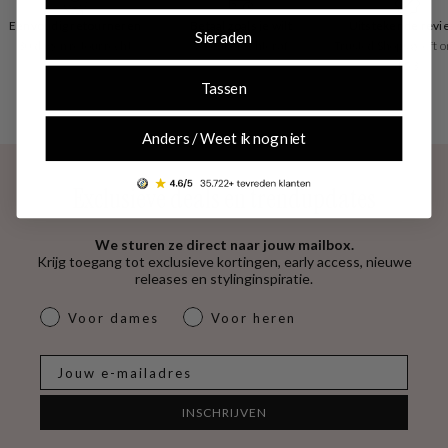
Eenvoudig retourneren
Betaal zoals je wilt
Uitstekende revi
Sieraden
30 dagen retourrecht
vooraf of achteraf
Trusted Shops geeft o
4.53
Tassen
Anders / Weet ik nog niet
Exclusieve deals en trendupdates
We sturen ze direct naar jouw mailbox.
Krijg toegang tot exclusieve kortingen, early access, nieuwe
releases en stylinginspiratie.
dames & heren
Voor dames
Voor heren
E-mail
INSCHRIJVEN