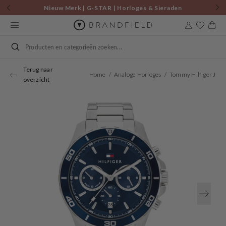
Skip to
Nieuw Merk | G-STAR | Horloges & Sieraden
content
Cart
Search
Terug naar
Home
Analoge Horloges
Tommy Hilfiger Jordan Men's Watch TH1792094
overzicht
Open
media
1
in