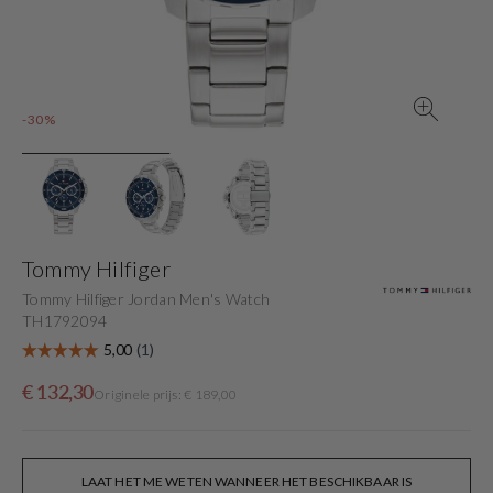
gallery
view
-30%
Tommy Hilfiger
Tommy Hilfiger Jordan Men's Watch
TH1792094
Sale
Originele
€ 132,30
Originele prijs: € 189,00
price
prijs
LAAT HET ME WETEN WANNEER HET BESCHIKBAAR IS