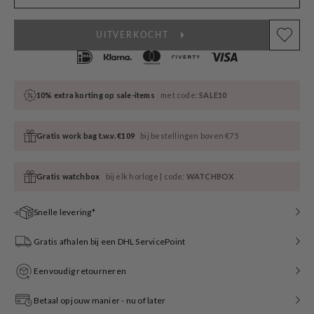
UITVERKOCHT
10% extra korting op sale-items
met code:
SALE10
Gratis work bag t.w.v. €109
bij bestellingen boven €75
Gratis watchbox
bij elk horloge | code:
WATCHBOX
Snelle levering*
Gratis afhalen bij een DHL ServicePoint
Eenvoudig retourneren
Betaal op jouw manier - nu of later