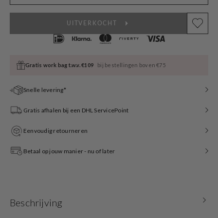
UITVERKOCHT
Gratis work bag t.w.v. €109
bij bestellingen boven €75
Snelle levering*
Gratis afhalen bij een DHL ServicePoint
Eenvoudig retourneren
Betaal op jouw manier - nu of later
Beschrijving