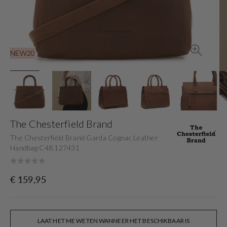
gallery
view
NEW20
The Chesterfield Brand
The Chesterfield Brand Garda Cognac Leather
Handbag C48.127431
Originele
€ 159,95
prijs
LAAT HET ME WETEN WANNEER HET BESCHIKBAAR IS