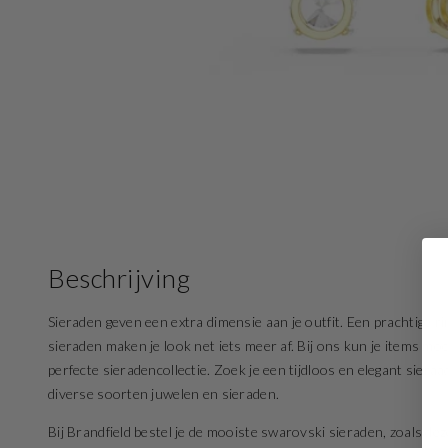
Beschrijving
Sieraden geven een extra dimensie aan je outfit. Een prachtige rin
sieraden maken je look net iets meer af. Bij ons kun je items mo
perfecte sieradencollectie. Zoek je een tijdloos en elegant sier
diverse soorten juwelen en sieraden.
Bij Brandfield bestel je de mooiste swarovski sieraden, zoals de