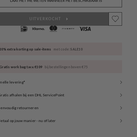
LAAT HET ME WETEN WANNEER HET BESCHIKBAAR IS
available
UITVERKOCHT
10% extra korting op sale-items
met code:
SALE10
Gratis work bag t.w.v. €109
bij bestellingen boven €75
nelle levering*
ratis afhalen bij een DHL ServicePoint
Eenvoudig retourneren
etaal op jouw manier - nu of later