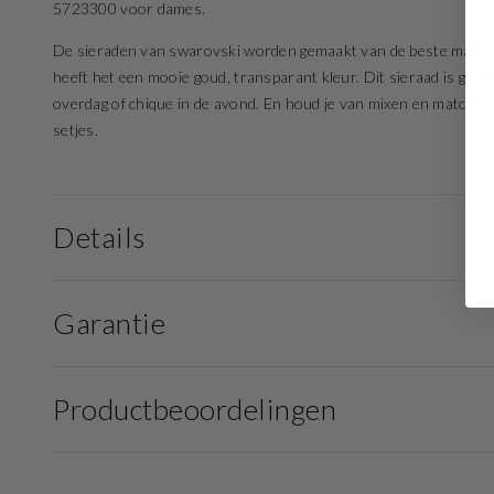
5723300 voor dames.
De sieraden van swarovski worden gemaakt van de beste materia
heeft het een mooie goud, transparant kleur. Dit sieraad is gesc
overdag of chique in de avond. En houd je van mixen en matchen?
setjes.
Details
Garantie
Productbeoordelingen