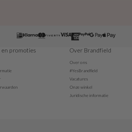
s en promoties
Over Brandfield
Over ons
ormatie
#YesBrandfield
r
Vacatures
orwaarden
Onze winkel
Juridische informatie