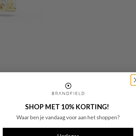
g, een mooie ketting of tijdloze oorbellen,
oi met elkaar combineren en vind je jouw
SHOP MET 10% KORTING!
aad? Wij hebben een uitgebreid assortiment met
Waar ben je vandaag voor aan het shoppen?
ze Swarovski Stilla Gold Coloured Earrings
Horloges