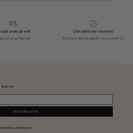
taal zoals je wilt
Uitstekende reviews
ooraf of achteraf
Trusted Shops geeft ons een 4.53
 heren
INSCHRIJVEN
steloos uitschrijven.