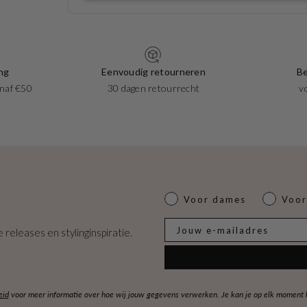
ng
Eenvoudig retourneren
Be
naf €50
30 dagen retourrecht
v
Dames of heren
Voor dames
Voor
E-mail
 releases en stylinginspiratie.
eid
voor meer informatie over hoe wij jouw gegevens verwerken. Je kan je op elk moment ko