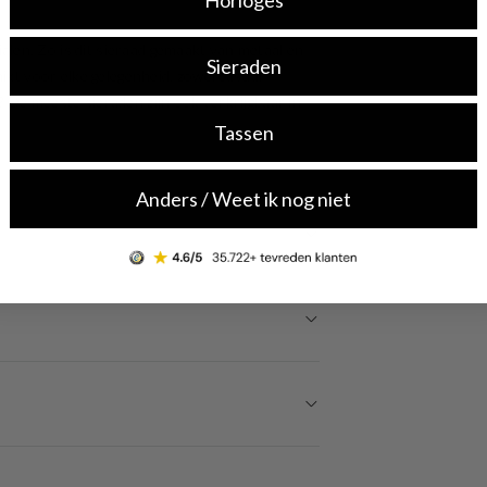
len. Zo is dit sieraad gemaakt van metaal en
Sieraden
hikt voor elke gelegenheid, zowel casual
 De meeste sieraden zijn ook verkrijgbaar in
Tassen
Anders / Weet ik nog niet