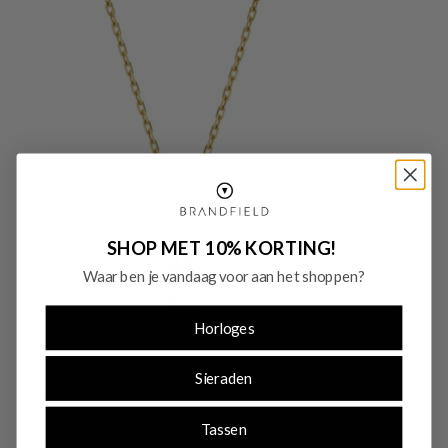
SHOP MET 10% KORTING!
Waar ben je vandaag voor aan het shoppen?
Horloges
Sieraden
-40%
-
SALE10
Tassen