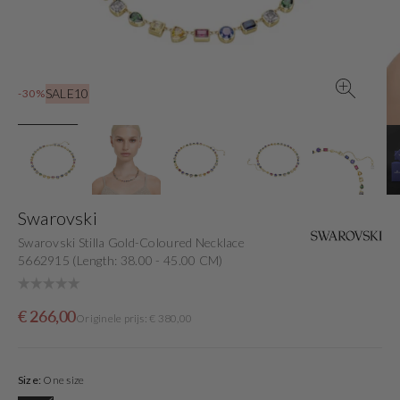
gallery
view
SALE10
-30%
Swarovski
Swarovski Stilla Gold-Coloured Necklace
5662915 (Length: 38.00 - 45.00 CM)
Sale
Originele
€ 266,00
Originele prijs: € 380,00
price
prijs
Size:
One size