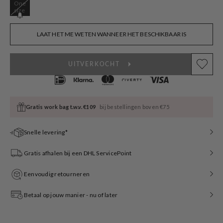
One
Variant
size
sold
out
or
LAAT HET ME WETEN WANNEER HET BESCHIKBAAR IS
unavailable
UITVERKOCHT
Gratis work bag t.w.v. €109
bij bestellingen boven €75
Snelle levering*
Gratis afhalen bij een DHL ServicePoint
Eenvoudig retourneren
Betaal op jouw manier - nu of later