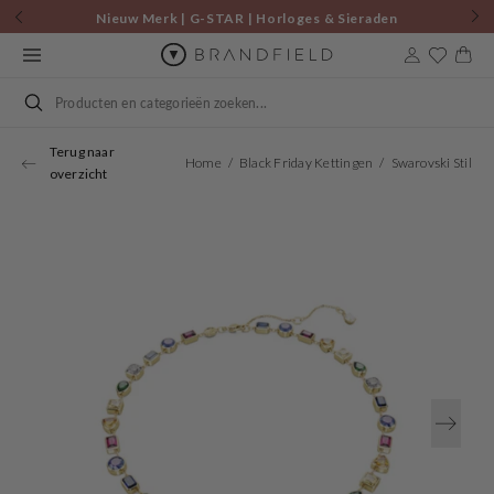
Skip to
Nieuw Merk | G-STAR | Horloges & Sieraden
content
Cart
Search
Terug naar
Home
Black Friday Kettingen
Swarovski Stilla Gold-Coloured Necklace 5662915 (Length: 38.00 - 45.00 CM)
overzicht
Open
media
1
in