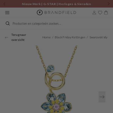
Skip to
Nieuw Merk | G-STAR | Horloges & Sieraden
content
Cart
Search
Terug naar
Home
Black Friday Kettingen
Swarovski Idylli Gold Coloured Necklace 5709029
overzicht
Open
media
1
in