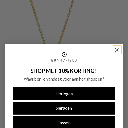
SHOP MET 10% KORTING!
Waar ben je vandaag voor aan het shoppen?
Horloges
Sieraden
-40%
-
SALE10
Tassen