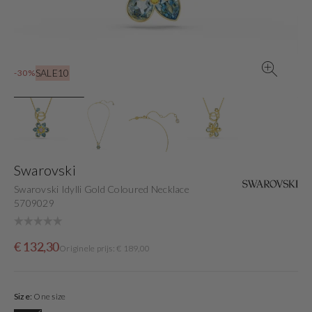
gallery
view
SALE10
-30%
Swarovski
Swarovski Idylli Gold Coloured Necklace
5709029
Sale
Originele
€ 132,30
Originele prijs: € 189,00
price
prijs
Size:
One size