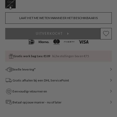
One
Variant
size
sold
out
or
LAAT HET ME WETEN WANNEER HET BESCHIKBAAR IS
unavailable
UITVERKOCHT
Gratis work bag t.w.v. €109
bij bestellingen boven €75
Snelle levering*
Gratis afhalen bij een DHL ServicePoint
Eenvoudig retourneren
Betaal op jouw manier - nu of later