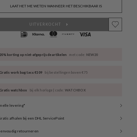
LAAT HET ME WETEN WANNEER HET BESCHIKBAAR IS
UITVERKOCHT
20% korting op niet-afgeprijsde artikelen
met code:
NEW20
Gratis work bag t.w.v. €109
bij bestellingen boven €75
Gratis watchbox
bij elk horloge | code:
WATCHBOX
nelle levering*
ratis afhalen bij een DHL ServicePoint
Eenvoudig retourneren