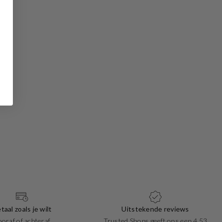
taal zoals je wilt
Uitstekende reviews
ooraf of achteraf
Trusted Shops geeft ons een 4.53