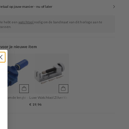
etaal op jouw manier - nu of later
Je hebt een
watchtool
nodig om de bandmaat van dit horloge aan te
passen.
voor je nieuwe item
ool om de lengte van de horlogeband aan te passen
Luxe Watchtool Zilverkleurig om je bandlengte aan te passen
5
€ 19,96