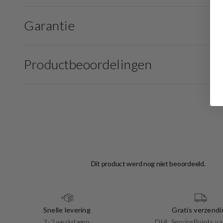
Garantie
Productbeoordelingen
Snelle levering
Gratis verzendi
1-2 werkdagen
DHL ServicePoints va