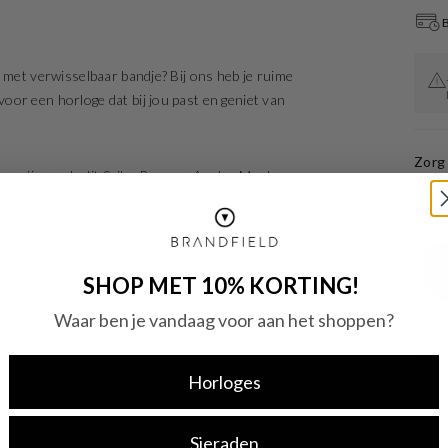
B
 met verwisselbaar bandje? Bij ons heb je ruime
or een horloge dat bij jou past en geniet van
Zorg 
te prijs, zoals dit Seiko Prospex Analog Men's
wijzerplaat is groen en is afgedekt met
 een diameter van 41.7 mm. De kleur van deze
SHOP MET 10% KORTING!
eband is gemaakt van rvs . Met dit prachtige
Waar ben je vandaag voor aan het shoppen?
Watcht
€ 2,9
Horloges
Sieraden