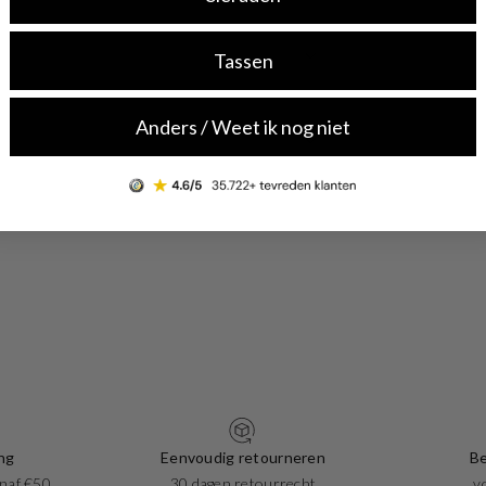
Tassen
Anders / Weet ik nog niet
ng
Eenvoudig retourneren
Be
naf €50
30 dagen retourrecht
v