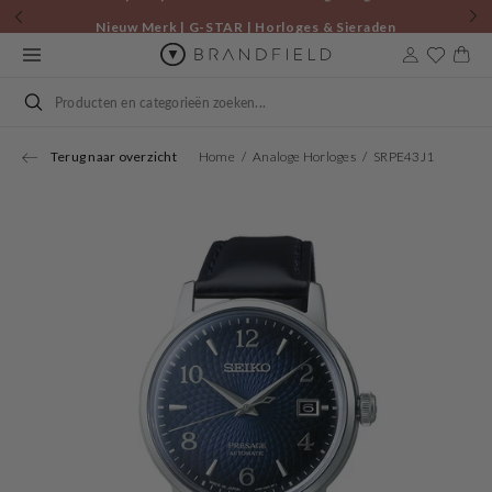
Skip to
Nieuw Merk | G-STAR | Horloges & Sieraden
content
Cart
Search
Terug naar overzicht
Home
Analoge Horloges
SRPE43J1
Open
media
1
in
gallery