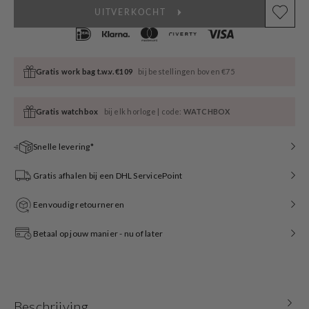
UITVERKOCHT
Gratis work bag t.w.v. €109
bij bestellingen boven €75
Gratis watchbox
bij elk horloge | code:
WATCHBOX
Snelle levering*
Gratis afhalen bij een DHL ServicePoint
Eenvoudig retourneren
Betaal op jouw manier - nu of later
Beschrijving