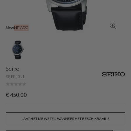
view
New
NEW20
Seiko
SRPE43J1
Originele
€ 450,00
prijs
LAAT HET ME WETEN WANNEER HET BESCHIKBAAR IS