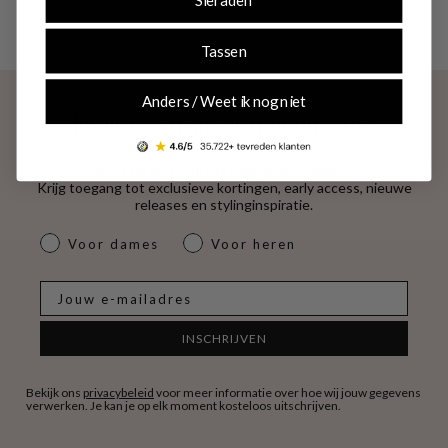
Sieraden
Tassen
Anders / Weet ik nog niet
Exclusieve deals en trendupdates
We sturen ze direct naar jouw mailbox.
Krijg toegang tot exclusieve kortingen, early access, nieuwe
releases en stylinginspiratie.
dames & heren
Voor dames
Voor heren
E-mail
INSCHRIJVEN
Bekijk ons
privacybeleid
voor meer informatie over hoe wij jouw gegevens
verwerken. Je kan je op elk moment kosteloos uitschrijven.