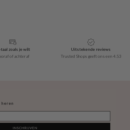
taal zoals je wilt
Uitstekende reviews
ooraf of achteraf
Trusted Shops geeft ons een 4.53
 heren
INSCHRIJVEN