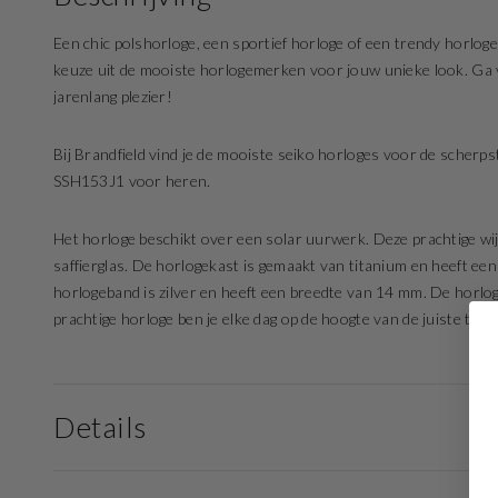
Een chic polshorloge, een sportief horloge of een trendy horloge
keuze uit de mooiste horlogemerken voor jouw unieke look. Ga vo
jarenlang plezier!
Bij Brandfield vind je de mooiste seiko horloges voor de scherpst
SSH153J1 voor heren.
Het horloge beschikt over een solar uurwerk. Deze prachtige wijze
saffierglas. De horlogekast is gemaakt van titanium en heeft ee
horlogeband is zilver en heeft een breedte van 14 mm. De horlog
prachtige horloge ben je elke dag op de hoogte van de juiste tijd!
Details