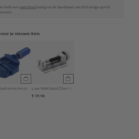
Je hebt een
watchtool
nodig om de bandmaat van dit horloge aan te
passen.
voor je nieuwe item
ool om de lengte van de horlogeband aan te passen
Luxe Watchtool Zilverkleurig om je bandlengte aan te passen
5
€ 19,96