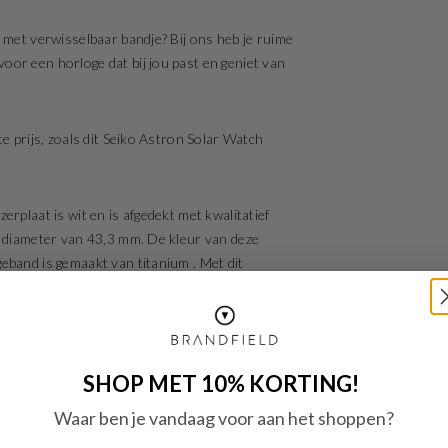
 met verwisselbaar bandje? Bij ons heb je ruime
or een horloge dat bij jou past en geniet van
e prijs, zoals dit Seiko Astron Solar Watch
rplaat is wit en is afgedekt met kwalitatief
n diameter van 43,3 mm. De kleur van deze
eband is gemaakt van titanium . Met dit
SHOP MET 10% KORTING!
Waar ben je vandaag voor aan het shoppen?