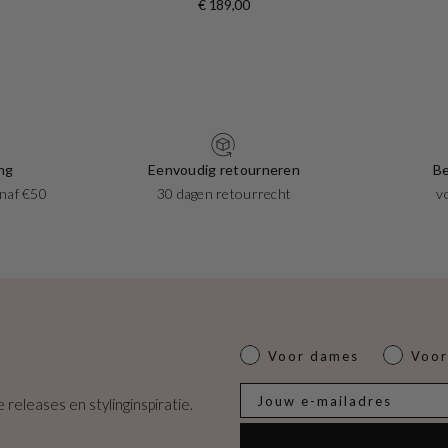
€ 189,00
ng
Eenvoudig retourneren
Be
naf €50
30 dagen retourrecht
v
Dames of heren
Voor dames
Voor
E-mail
 releases en stylinginspiratie.