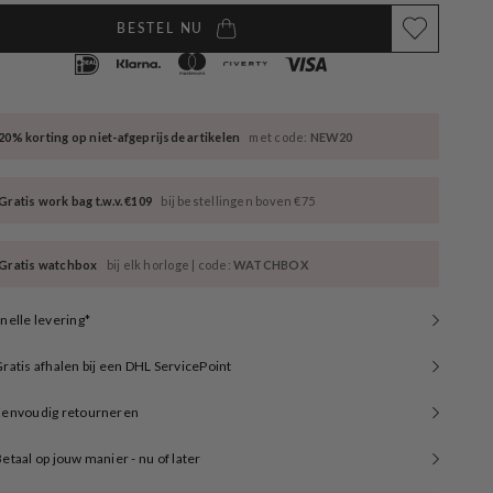
BESTEL NU
20% korting op niet-afgeprijsde artikelen
met code:
NEW20
Gratis work bag t.w.v. €109
bij bestellingen boven €75
Gratis watchbox
bij elk horloge | code:
WATCHBOX
nelle levering*
ratis afhalen bij een DHL ServicePoint
Eenvoudig retourneren
etaal op jouw manier - nu of later