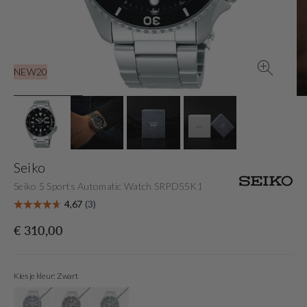
gallery
view
NEW20
Seiko
Seiko 5 Sports Automatic Watch SRPD55K1
Originele
€ 310,00
prijs
Kies je kleur: Zwart