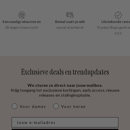
Eenvoudig retourneren
Betaal zoals je wilt
Uitstekende revi
30 dagen retourrecht
vooraf of achteraf
Trusted Shops geeft o
4.53
Exclusieve deals en trendupdates
We sturen ze direct naar jouw mailbox.
Krijg toegang tot exclusieve kortingen, early access, nieuwe
releases en stylinginspiratie.
dames & heren
Voor dames
Voor heren
E-mail