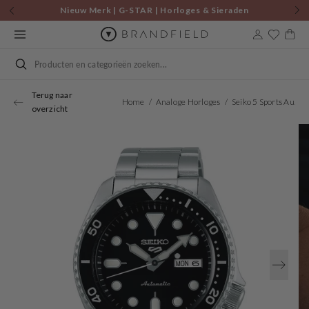
Skip to
Nieuw Merk | G-STAR | Horloges & Sieraden
content
Cart
Search
Terug naar
Home
Analoge Horloges
Seiko 5 Sports Automatic Watch SRPD55K1
overzicht
Open
media
1
in