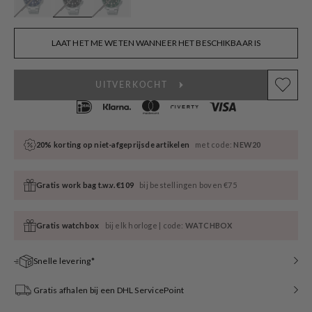
LAAT HET ME WETEN WANNEER HET BESCHIKBAAR IS
UITVERKOCHT
20% korting op niet-afgeprijsde artikelen
met code:
NEW20
Gratis work bag t.w.v. €109
bij bestellingen boven €75
Gratis watchbox
bij elk horloge | code:
WATCHBOX
Snelle levering*
Gratis afhalen bij een DHL ServicePoint