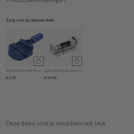
Het horloge beschikt over een automaat uurwerk. Deze prachtige wijzerplaat
is zwart en is afgedekt met kwalitatief hardlex. De horlogekast is gemaakt
Zorg voor je nieuwe item
van rvs en heeft een diameter van 42 mm. De kleur van deze horlogeband is
zilver en heeft een breedte van 20 mm. De horlogeband is gemaakt van rvs .
Met dit prachtige horloge ben je elke dag op de hoogte van de juiste tijd!
Watchtool om de lengte van de horlogeband aan te passen
Luxe Watchtool Zilverkleurig om je bandlengte aan te p
€ 2,95
€ 19,96
Deze items vind je misschien ook leuk