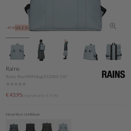
view
SALE10
-45%
Rains
Rains Pool MSN Bag R13300-147
Sale
Originele
€ 43,95
Originele prijs: € 79,90
price
prijs
Kies je kleur: Lichtblauw