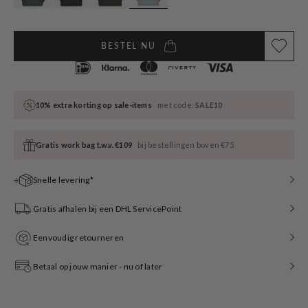
BESTEL NU
10% extra korting op sale-items
met code:
SALE10
Gratis work bag t.w.v. €109
bij bestellingen boven €75
Snelle levering*
Gratis afhalen bij een DHL ServicePoint
Eenvoudig retourneren
Betaal op jouw manier - nu of later