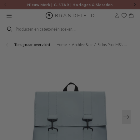
Skip to
Nieuw Merk | G-STAR | Horloges & Sieraden
content
Cart
Search
Terug naar overzicht
Home
Archive Sale
Rains Pool MSN Bag R13300-147
Open
media
1
in
gallery