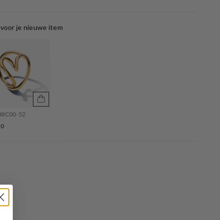
voor je nieuwe item
88C00-52
30