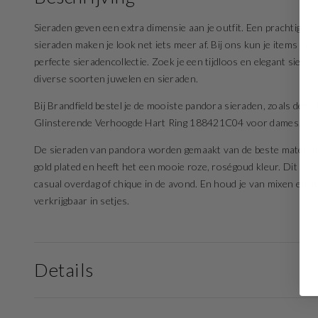
Sieraden geven een extra dimensie aan je outfit. Een prachtige rin
sieraden maken je look net iets meer af. Bij ons kun je items mo
perfecte sieradencollectie. Zoek je een tijdloos en elegant sier
diverse soorten juwelen en sieraden.
Bij Brandfield bestel je de mooiste pandora sieraden, zoals dez
Glinsterende Verhoogde Hart Ring 188421C04 voor dames.
De sieraden van pandora worden gemaakt van de beste materialen
gold plated en heeft het een mooie roze, roségoud kleur. Dit sier
casual overdag of chique in de avond. En houd je van mixen en 
verkrijgbaar in setjes.
Details