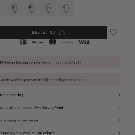
available
unavailable
unavailable
BESTEL NU
10% extra korting op sale-items
met code:
SALE10
Gratis work bag t.w.v. €109
bij bestellingen boven €75
nelle levering*
ratis afhalen bij een DHL ServicePoint
Eenvoudig retourneren
etaal op jouw manier - nu of later