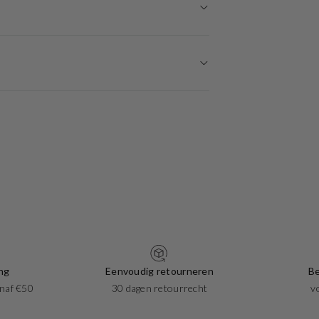
ng
Eenvoudig retourneren
Be
naf €50
30 dagen retourrecht
v