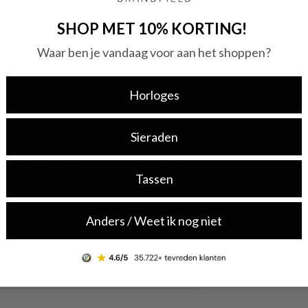
SHOP MET 10% KORTING!
g, een mooie ketting of tijdloze oorbellen,
oi met elkaar combineren en vind je jouw
Waar ben je vandaag voor aan het shoppen?
aad? Wij hebben een uitgebreid assortiment met
Horloges
e Pandora Timeless Rose Gold Plated
Sieraden
. Zo is dit sieraad gemaakt van metaal, rose
aad is geschikt voor elke gelegenheid, zowel
Tassen
matchen? De meeste sieraden zijn ook
Anders / Weet ik nog niet