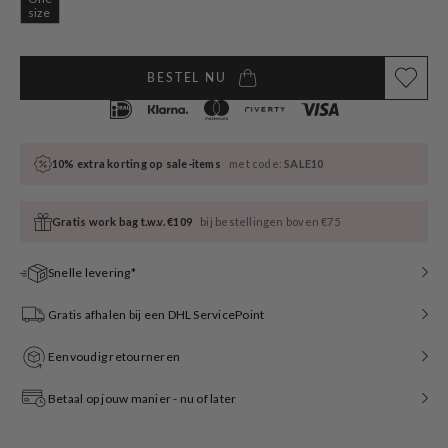
Variant
size
sold
out
or
unavailable
BESTEL NU
10% extra korting op sale-items
met code:
SALE10
Gratis work bag t.w.v. €109
bij bestellingen boven €75
Snelle levering*
Gratis afhalen bij een DHL ServicePoint
Eenvoudig retourneren
Betaal op jouw manier - nu of later