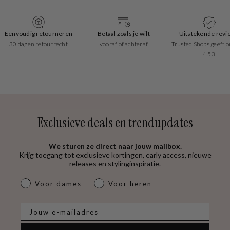
Eenvoudig retourneren
Betaal zoals je wilt
Uitstekende revi
30 dagen retourrecht
vooraf of achteraf
Trusted Shops geeft o
4.53
Exclusieve deals en trendupdates
We sturen ze direct naar jouw mailbox.
Krijg toegang tot exclusieve kortingen, early access, nieuwe
releases en stylinginspiratie.
dames & heren
Voor dames
Voor heren
E-mail