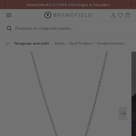
Skip to
Nieuw Merk | G-STAR | Horloges & Sieraden
content
Cart
Search
Terug naar overzicht
Home
Back To Work
Pandora Moments 925 Sterling Silver Infinity Necklace 398821C01-50 (Length: 50.00 Cm)
Open
media
1
in
gallery