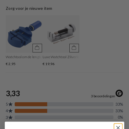
Het horloge beschikt over een quartz uurwerk. Deze prachtige wijzerplaat is
Zorg voor je nieuwe item
goud en is afgedekt met kwalitatief mineraalglas. De horlogekast is gemaakt
van rvs en heeft een diameter van 19 mm. De kleur van deze horlogeband is
goud en heeft een breedte van 10 mm. De horlogeband is gemaakt van rvs .
Met dit prachtige horloge ben je elke dag op de hoogte van de juiste tijd!
Watchtool om de lengte van de horlogeband aan te passen
Luxe Watchtool Zilverkleurig om je bandlengte aan te p
€ 2,95
€ 19,96