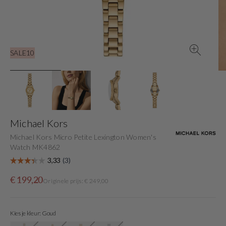
gallery
view
SALE10
Michael Kors
Michael Kors Micro Petite Lexington Women's
Watch MK4862
Sale
Originele
€ 199,20
Originele prijs: € 249,00
price
prijs
Kies je kleur: Goud