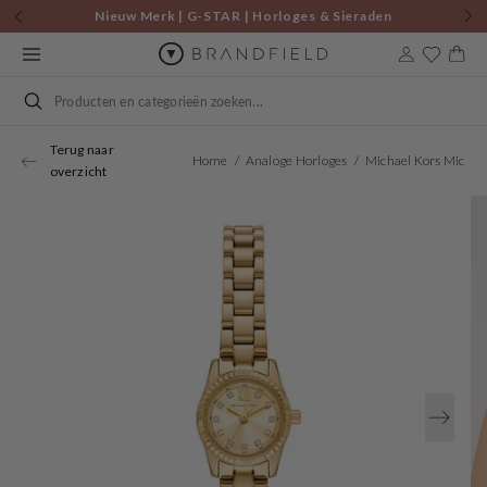
Skip to
Nieuw Merk | G-STAR | Horloges & Sieraden
content
Cart
Search
Terug naar
Home
Analoge Horloges
Michael Kors Micro Petite Lexington Women's Watch MK4862
overzicht
Open
media
1
in