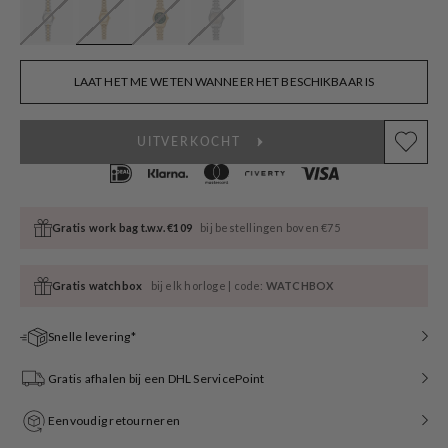
LAAT HET ME WETEN WANNEER HET BESCHIKBAAR IS
UITVERKOCHT
Gratis work bag t.w.v. €109
bij bestellingen boven €75
Gratis watchbox
bij elk horloge | code:
WATCHBOX
Snelle levering*
Gratis afhalen bij een DHL ServicePoint
Eenvoudig retourneren