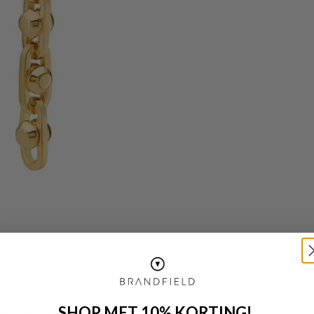
g, een mooie ketting of tijdloze oorbellen,
SHOP MET 10% KORTING!
oi met elkaar combineren en vind je jouw