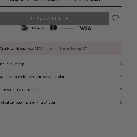
available
UITVERKOCHT
Gratis work bag t.w.v. €109
bij bestellingen boven €75
nelle levering*
ratis afhalen bij een DHL ServicePoint
Eenvoudig retourneren
etaal op jouw manier - nu of later