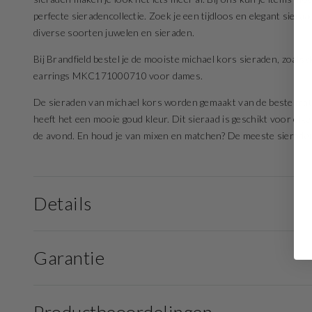
perfecte sieradencollectie. Zoek je een tijdloos en elegant sier
diverse soorten juwelen en sieraden.
Bij Brandfield bestel je de mooiste michael kors sieraden, zoal
earrings MKC171000710 voor dames.
De sieraden van michael kors worden gemaakt van de beste mater
heeft het een mooie goud kleur. Dit sieraad is geschikt voor elke
de avond. En houd je van mixen en matchen? De meeste sieraden z
Details
Garantie