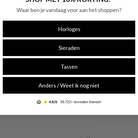
aad? Wij hebben een uitgebreid assortiment met
Waar ben je vandaag voor aan het shoppen?
s deze Michael Kors Astor Gold-coloured Drop
Horloges
ialen. Zo is dit sieraad gemaakt van zilver en
Sieraden
 gelegenheid, zowel casual overdag of chique in
ijn ook verkrijgbaar in setjes.
Tassen
Anders / Weet ik nog niet