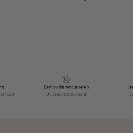
ng
Eenvoudig retourneren
Be
naf €50
30 dagen retourrecht
v