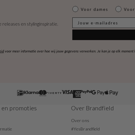
Dames of heren
Voor dames
Voor
E-mail
 releases en stylinginspiratie.
eid
voor meer informatie over hoe wij jouw gegevens verwerken. Je kan je op elk moment ko
s en promoties
Over Brandfield
Over ons
ormatie
#YesBrandfield